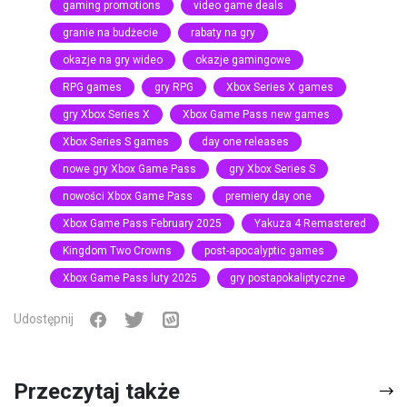
gaming promotions
video game deals
granie na budżecie
rabaty na gry
okazje na gry wideo
okazje gamingowe
RPG games
gry RPG
Xbox Series X games
gry Xbox Series X
Xbox Game Pass new games
Xbox Series S games
day one releases
nowe gry Xbox Game Pass
gry Xbox Series S
nowości Xbox Game Pass
premiery day one
Xbox Game Pass February 2025
Yakuza 4 Remastered
Kingdom Two Crowns
post-apocalyptic games
Xbox Game Pass luty 2025
gry postapokaliptyczne
Udostępnij
Przeczytaj także