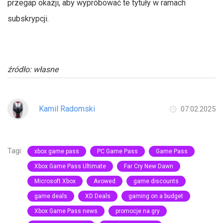
przegap okazji, aby wypróbować te tytuły w ramach
subskrypcji.
źródło: własne
Kamil Radomski
07.02.2025
Tagi:
xbox game pass
PC Game Pass
Game Pass
Xbox Game Pass Ultimate
Far Cry New Dawn
Microsoft Xbox
Avowed
game discounts
game deals
XD Deals
gaming on a budget
Xbox Game Pass news
promocje na gry