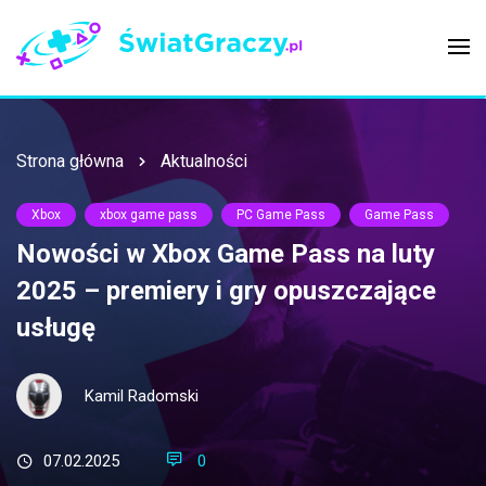
Strona główna
Aktualności
Xbox
xbox game pass
PC Game Pass
Game Pass
Nowości w Xbox Game Pass na luty
2025 – premiery i gry opuszczające
usługę
Kamil Radomski
07.02.2025
0