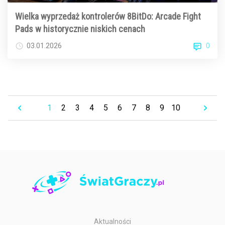
Wielka wyprzedaż kontrolerów 8BitDo: Arcade Fight
Pads w historycznie niskich cenach
0
03.01.2026
1
2
3
4
5
6
7
8
9
10
Aktualności