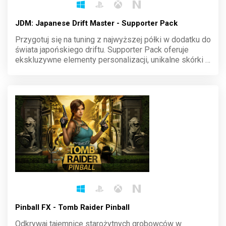
JDM: Japanese Drift Master - Supporter Pack
Przygotuj się na tuning z najwyższej półki w dodatku do
świata japońskiego driftu. Supporter Pack oferuje
ekskluzywne elementy personalizacji, unikalne skórki i
bonusy, które wyróżnią twój styl na trasie. Pokaż, kim
jesteś na ulicach Japonii i zdominuj każdy zakręt.
Pinball FX - Tomb Raider Pinball
Odkrywaj tajemnice starożytnych grobowców w