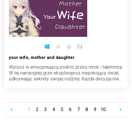
your wife, mother and daughter
Wyrusz w emocjonującą podróż przez mrok i tajemnicę.
W tej narracyjnej grze eksplorujesz niepokojący świat,
odkrywając sekrety swojej rodziny. Każda decyzja ma
znaczenie, a atmosfera gęstnieje z każdym krokiem.
Przeżyj historię, która porusza i zaskakuje.
1
2
3
4
5
6
7
8
9
10