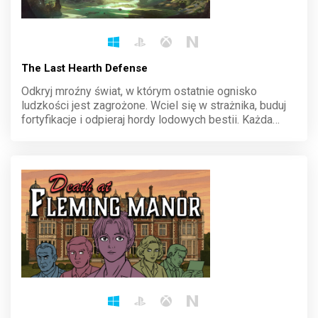
The Last Hearth Defense
Odkryj mroźny świat, w którym ostatnie ognisko
ludzkości jest zagrożone. Wciel się w strażnika, buduj
fortyfikacje i odpieraj hordy lodowych bestii. Każda
decyzja ma znaczenie, a survival zależy od twojej
strategii. Broń ciepła, które utrzymuje życie!