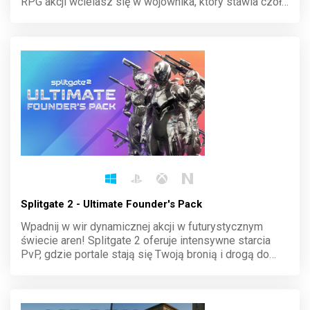
RPG akcji wcielasz się w wojownika, który stawia czoła
hordom nieumarłych i potężnym bossom. Twoje
decyzje kształtują losy świata. Odważ się wkroczyć w
ciemność i odkryj sekrety Necrofane.
Splitgate 2 - Ultimate Founder's Pack
Wpadnij w wir dynamicznej akcji w futurystycznym
świecie aren! Splitgate 2 oferuje intensywne starcia
PvP, gdzie portale stają się Twoją bronią i drogą do
zwycięstwa. Eksploruj unikalne mapy, opanuj taktykę i
dominuj nad przeciwnikami w tej ewolucji klasycznych
strzelanek.