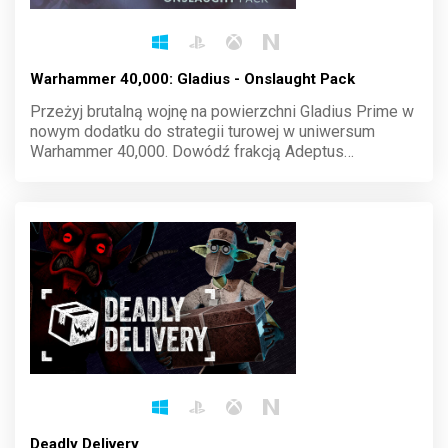
Warhammer 40,000: Gladius - Onslaught Pack
Przeżyj brutalną wojnę na powierzchni Gladius Prime w
nowym dodatku do strategii turowej w uniwersum
Warhammer 40,000. Dowódź frakcją Adeptus
Mechanicus i zmiażdż wrogów dzięki potędze
technologii. Buduj, walcz i dominuj na polu bitwy pełnym
chaosu. Każda decyzja prowadzi do zwycięstwa lub
zagłady.
Deadly Delivery