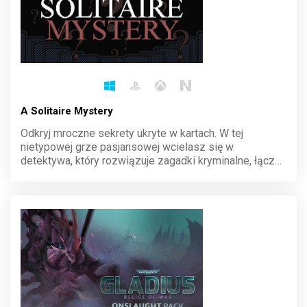
A Solitaire Mystery
Odkryj mroczne sekrety ukryte w kartach. W tej
nietypowej grze pasjansowej wcielasz się w
detektywa, który rozwiązuje zagadki kryminalne, łącząc
logikę z klasyczną rozgrywką. Każdy układ kart
przybliża cię do rozwikłania tajemnicy. Sprawdź swoje
umiejętności i zanurz się w intrygujący świat śledztwa.