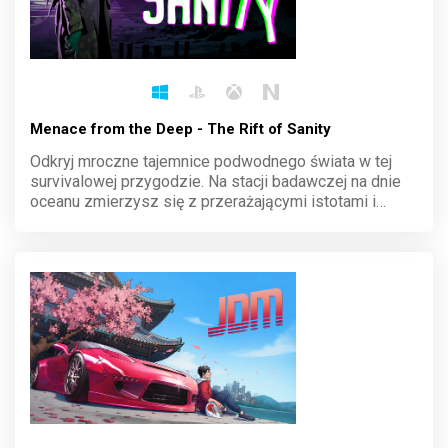
Menace from the Deep - The Rift of Sanity
Odkryj mroczne tajemnice podwodnego świata w tej
survivalowej przygodzie. Na stacji badawczej na dnie
oceanu zmierzysz się z przerażającymi istotami i
ograniczonymi zasobami. Każdy krok może być ostatni,
a sanity powoli wymyka się spod kontroli. Czy
przetrwasz?