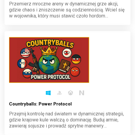
Przemierz mroczne areny w dynamicznej grze akcji,
gdzie chaos i zniszczenie są codziennością. Wciel się
w wojownika, który musi stawić czoło hordom
przeciwników, korzystając z unikalnych umiejętności i
brutalnej siły. Opanuj sztukę walki i zdominuj pole bitwy
w świecie pełnym mayhem!
Countryballs: Power Protocol
Przejmij kontrolę nad światem w dynamicznej strategii,
gdzie krajowe kule walczą o dominację. Buduj armie,
zawieraj sojusze i prowadź sprytne manewry
polityczne, by zdobyć globalną przewagę. Każdy ruch