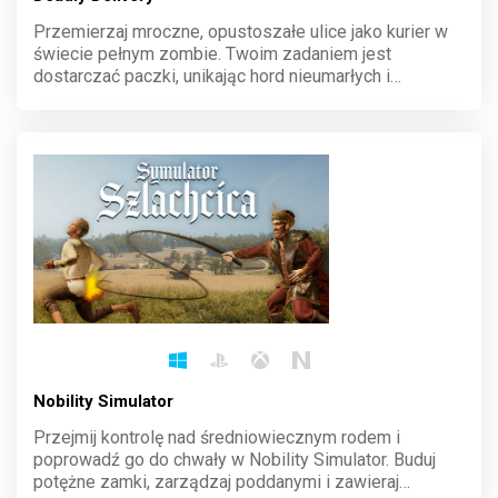
Przemierzaj mroczne, opustoszałe ulice jako kurier w
świecie pełnym zombie. Twoim zadaniem jest
dostarczać paczki, unikając hord nieumarłych i
rozwiązując zagadki. Każdy dzień to walka o
przetrwanie. Podejmij wyzwanie i sprawdź, czy dasz
radę utrzymać się w tej niebezpiecznej pracy.
Nobility Simulator
Przejmij kontrolę nad średniowiecznym rodem i
poprowadź go do chwały w Nobility Simulator. Buduj
potężne zamki, zarządzaj poddanymi i zawieraj