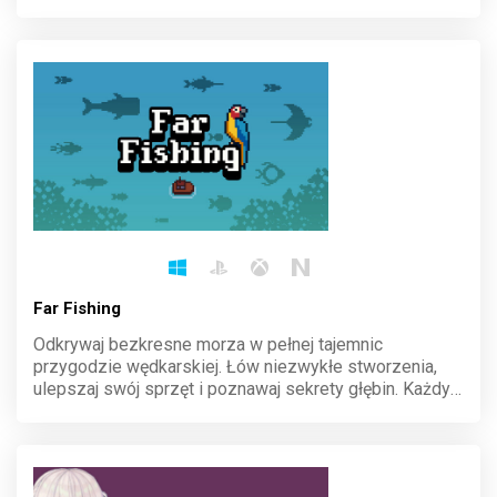
sojusze, by zdominować krainę. Każda decyzja
kształtuje losy dynastii. Stwórz dziedzictwo, które
przetrwa wieki.
Far Fishing
Odkrywaj bezkresne morza w pełnej tajemnic
przygodzie wędkarskiej. Łów niezwykłe stworzenia,
ulepszaj swój sprzęt i poznawaj sekrety głębin. Każdy
rzut wędki to szansa na odkrycie nieznanego. Wyrusz
na spokojne, ale pełne niespodzianek wody i sprawdź,
co kryje ocean.