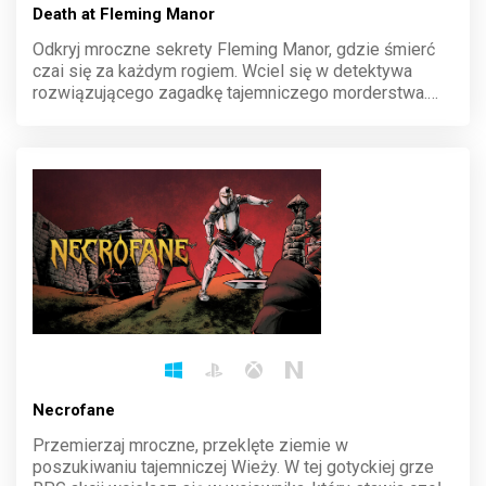
Death at Fleming Manor
Odkryj mroczne sekrety Fleming Manor, gdzie śmierć
czai się za każdym rogiem. Wciel się w detektywa
rozwiązującego zagadkę tajemniczego morderstwa.
Przeszukuj posiadłość, zbieraj dowody i rozwikłaj
intrygę w atmosferze pełnej napięcia i niepewności.
Każda decyzja może zmienić finał tej mrocznej historii.
Necrofane
Przemierzaj mroczne, przeklęte ziemie w
poszukiwaniu tajemniczej Wieży. W tej gotyckiej grze