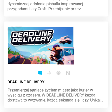
dynamicznej odsłonie pinballa inspirowanej
przygodami Lary Croft. Przebijaj się przez
niebezpieczne ruiny, rozwiązuj zagadki i zdobywaj
rekordowe punkty. Ta stołowa przygoda wciąga od
pierwszej kuli!
DEADLINE DELIVERY
Przemierzaj tętniące życiem miasto jako kurier w
wyścigu z czasem. W DEADLINE DELIVERY każda
dostawa to wyzwanie, każda sekunda się liczy. Unikaj
przeszkód, wybieraj najszybsze trasy i dostarcz
paczki, zanim upłynie deadline. Adrenalina