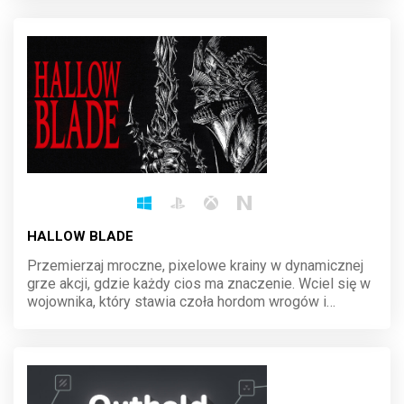
ma znaczenie, a historia czeka na twoje decyzje.
HALLOW BLADE
Przemierzaj mroczne, pixelowe krainy w dynamicznej
grze akcji, gdzie każdy cios ma znaczenie. Wciel się w
wojownika, który stawia czoła hordom wrogów i
potężnym bossom. Opanuj sztukę walki, odkrywaj
tajemnice świata i walcz o przetrwanie w brutalnej
rzeczywistości.