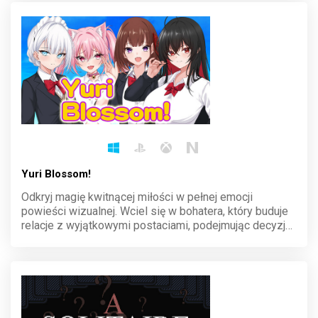
gwarantowana!
Yuri Blossom!
Odkryj magię kwitnącej miłości w pełnej emocji
powieści wizualnej. Wciel się w bohatera, który buduje
relacje z wyjątkowymi postaciami, podejmując decyzje,
które kształtują historię. Przeżyj wzruszające chwile i
odkryj różnorodne zakończenia tej urokliwej opowieści.