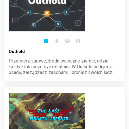
Outhold
Przemierz surowe, średniowieczne ziemie, gdzie
każdy krok może być ostatnim. W Outhold budujesz
osadę, zarządzasz zasobami i bronisz swoich ludzi
przed hordami wrogów. Stwórz potężną twierdzę,
poprowadź armię do boju i przetrwaj w brutalnym
świecie pełnym niebezpieczeństw.