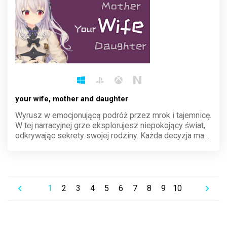
your wife, mother and daughter
Wyrusz w emocjonującą podróż przez mrok i tajemnicę.
W tej narracyjnej grze eksplorujesz niepokojący świat,
odkrywając sekrety swojej rodziny. Każda decyzja ma
znaczenie, a atmosfera gęstnieje z każdym krokiem.
Przeżyj historię, która porusza i zaskakuje.
1
2
3
4
5
6
7
8
9
10