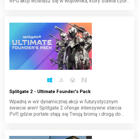
RPG akcji wcielasz się w wojownika, który stawia czoła
hordom nieumarłych i potężnym bossom. Twoje
decyzje kształtują losy świata. Odważ się wkroczyć w
ciemność i odkryj sekrety Necrofane.
Splitgate 2 - Ultimate Founder's Pack
Wpadnij w wir dynamicznej akcji w futurystycznym
świecie aren! Splitgate 2 oferuje intensywne starcia
PvP, gdzie portale stają się Twoją bronią i drogą do
zwycięstwa. Eksploruj unikalne mapy, opanuj taktykę i
dominuj nad przeciwnikami w tej ewolucji klasycznych
strzelanek.