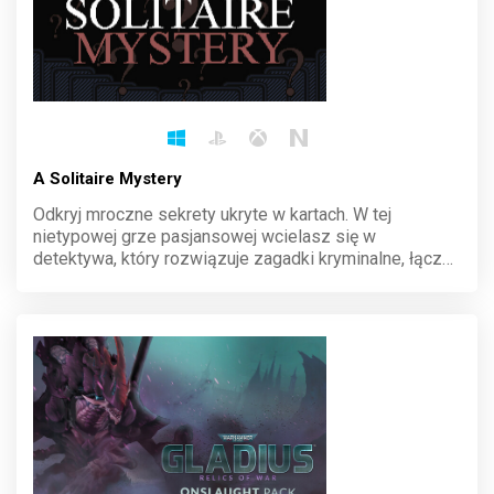
A Solitaire Mystery
Odkryj mroczne sekrety ukryte w kartach. W tej
nietypowej grze pasjansowej wcielasz się w
detektywa, który rozwiązuje zagadki kryminalne, łącząc
logikę z klasyczną rozgrywką. Każdy układ kart
przybliża cię do rozwikłania tajemnicy. Sprawdź swoje
umiejętności i zanurz się w intrygujący świat śledztwa.