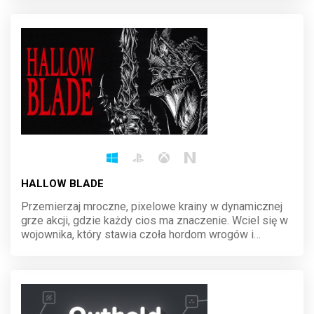
ma znaczenie, a historia czeka na twoje decyzje.
HALLOW BLADE
Przemierzaj mroczne, pixelowe krainy w dynamicznej
grze akcji, gdzie każdy cios ma znaczenie. Wciel się w
wojownika, który stawia czoła hordom wrogów i
potężnym bossom. Opanuj sztukę walki, odkrywaj
tajemnice świata i walcz o przetrwanie w brutalnej
rzeczywistości.