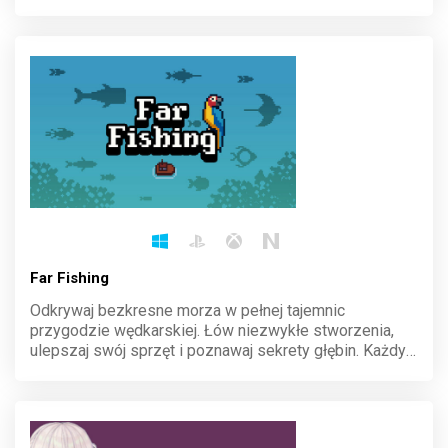
sojusze, by zdominować krainę. Każda decyzja
kształtuje losy dynastii. Stwórz dziedzictwo, które
przetrwa wieki.
Far Fishing
Odkrywaj bezkresne morza w pełnej tajemnic
przygodzie wędkarskiej. Łów niezwykłe stworzenia,
ulepszaj swój sprzęt i poznawaj sekrety głębin. Każdy
rzut wędki to szansa na odkrycie nieznanego. Wyrusz
na spokojne, ale pełne niespodzianek wody i sprawdź,
co kryje ocean.