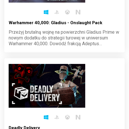
Warhammer 40,000: Gladius - Onslaught Pack
Przeżyj brutalną wojnę na powierzchni Gladius Prime w
nowym dodatku do strategii turowej w uniwersum
Warhammer 40,000. Dowódź frakcją Adeptus
Mechanicus i zmiażdż wrogów dzięki potędze
technologii. Buduj, walcz i dominuj na polu bitwy pełnym
chaosu. Każda decyzja prowadzi do zwycięstwa lub
zagłady.
Deadly Delivery