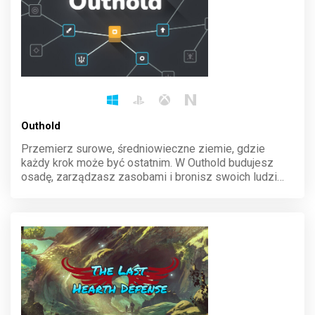
Outhold
Przemierz surowe, średniowieczne ziemie, gdzie
każdy krok może być ostatnim. W Outhold budujesz
osadę, zarządzasz zasobami i bronisz swoich ludzi
przed hordami wrogów. Stwórz potężną twierdzę,
poprowadź armię do boju i przetrwaj w brutalnym
świecie pełnym niebezpieczeństw.