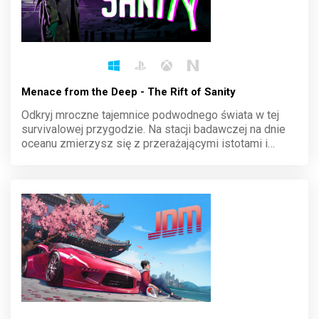
Menace from the Deep - The Rift of Sanity
Odkryj mroczne tajemnice podwodnego świata w tej
survivalowej przygodzie. Na stacji badawczej na dnie
oceanu zmierzysz się z przerażającymi istotami i
ograniczonymi zasobami. Każdy krok może być ostatni,
a sanity powoli wymyka się spod kontroli. Czy
przetrwasz?