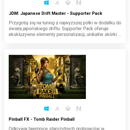
JDM: Japanese Drift Master - Supporter Pack
Przygotuj się na tuning z najwyższej półki w dodatku do
świata japońskiego driftu. Supporter Pack oferuje
ekskluzywne elementy personalizacji, unikalne skórki i
bonusy, które wyróżnią twój styl na trasie. Pokaż, kim
jesteś na ulicach Japonii i zdominuj każdy zakręt.
Pinball FX - Tomb Raider Pinball
Odkrywaj tajemnice starożytnych grobowców w