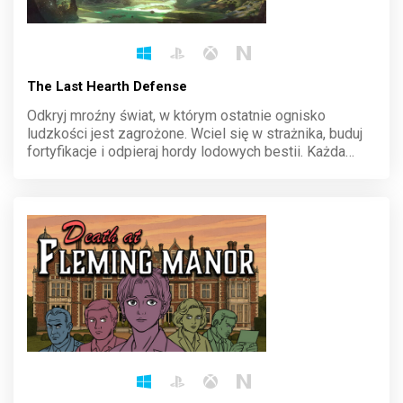
The Last Hearth Defense
Odkryj mroźny świat, w którym ostatnie ognisko
ludzkości jest zagrożone. Wciel się w strażnika, buduj
fortyfikacje i odpieraj hordy lodowych bestii. Każda
decyzja ma znaczenie, a survival zależy od twojej
strategii. Broń ciepła, które utrzymuje życie!