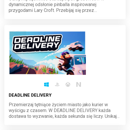
dynamicznej odsłonie pinballa inspirowanej
przygodami Lary Croft. Przebijaj się przez
niebezpieczne ruiny, rozwiązuj zagadki i zdobywaj
rekordowe punkty. Ta stołowa przygoda wciąga od
pierwszej kuli!
DEADLINE DELIVERY
Przemierzaj tętniące życiem miasto jako kurier w
wyścigu z czasem. W DEADLINE DELIVERY każda
dostawa to wyzwanie, każda sekunda się liczy. Unikaj
przeszkód, wybieraj najszybsze trasy i dostarcz
paczki, zanim upłynie deadline. Adrenalina