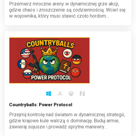
Przemierz mroczne areny w dynamicznej grze akcji,
gdzie chaos i zniszczenie są codziennością. Wciel się
w wojownika, który musi stawić czoło hordom
przeciwników, korzystając z unikalnych umiejętności i
brutalnej siły. Opanuj sztukę walki i zdominuj pole bitwy
w świecie pełnym mayhem!
Countryballs: Power Protocol
Przejmij kontrolę nad światem w dynamicznej strategii,
gdzie krajowe kule walczą o dominację. Buduj armie,
zawieraj sojusze i prowadź sprytne manewry
polityczne, by zdobyć globalną przewagę. Każdy ruch