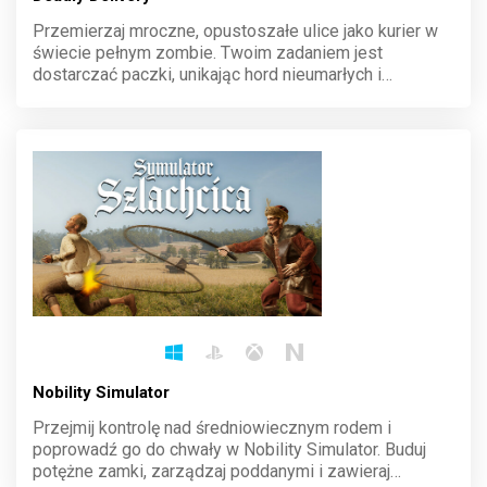
Przemierzaj mroczne, opustoszałe ulice jako kurier w
świecie pełnym zombie. Twoim zadaniem jest
dostarczać paczki, unikając hord nieumarłych i
rozwiązując zagadki. Każdy dzień to walka o
przetrwanie. Podejmij wyzwanie i sprawdź, czy dasz
radę utrzymać się w tej niebezpiecznej pracy.
Nobility Simulator
Przejmij kontrolę nad średniowiecznym rodem i
poprowadź go do chwały w Nobility Simulator. Buduj
potężne zamki, zarządzaj poddanymi i zawieraj