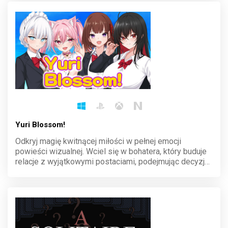
gwarantowana!
Yuri Blossom!
Odkryj magię kwitnącej miłości w pełnej emocji
powieści wizualnej. Wciel się w bohatera, który buduje
relacje z wyjątkowymi postaciami, podejmując decyzje,
które kształtują historię. Przeżyj wzruszające chwile i
odkryj różnorodne zakończenia tej urokliwej opowieści.