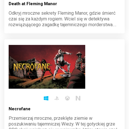
Death at Fleming Manor
Odkryj mroczne sekrety Fleming Manor, gdzie śmierć
czai się za każdym rogiem. Wciel się w detektywa
rozwiązującego zagadkę tajemniczego morderstwa.
Przeszukuj posiadłość, zbieraj dowody i rozwikłaj
intrygę w atmosferze pełnej napięcia i niepewności.
Każda decyzja może zmienić finał tej mrocznej historii.
Necrofane
Przemierzaj mroczne, przeklęte ziemie w
poszukiwaniu tajemniczej Wieży. W tej gotyckiej grze