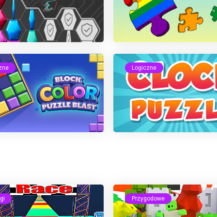
zne
Logiczne
gi
Przygodowe