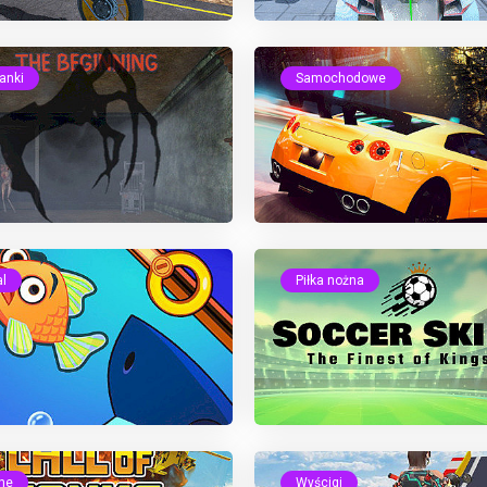
anki
Samochodowe
l
Piłka nożna
ne
Wyścigi