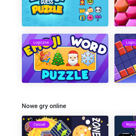
Logiczne
Logic
Nowe gry online
Casual
Wyści