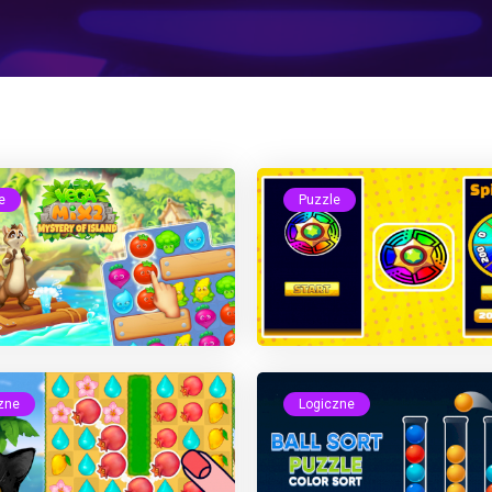
e
Puzzle
zne
Logiczne