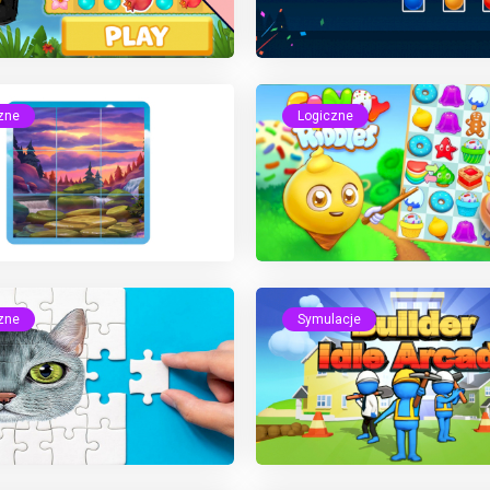
zne
Logiczne
zne
Symulacje