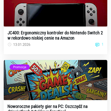
JC400: Ergonomiczny kontroler do Nintendo Switch 2
w rekordowo niskiej cenie na Amazon
1
13.01.2026
Promocje
Noworoczne pakiety gier na PC: Oszczędź na