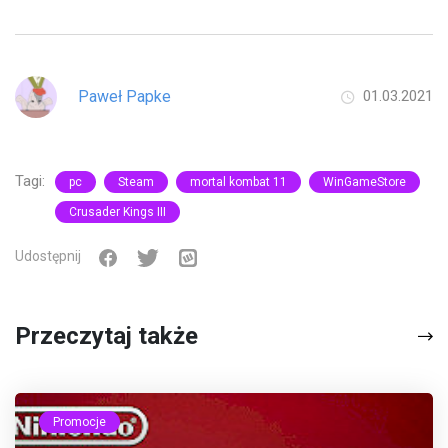
Paweł Papke
01.03.2021
Tagi:
pc
Steam
mortal kombat 11
WinGameStore
Crusader Kings III
Udostępnij
Przeczytaj także
Promocje