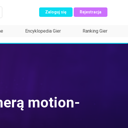
Zaloguj się
Rejestracja
ne
Encyklopedia Gier
Ranking Gier
merą motion-