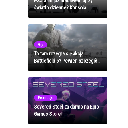
PS5 Slim już niebawem ujrzy
światło dzienne? Konsola
znacznie zmieni wygląd
Gry
To tam rozegra się akcja
Battlefield 6? Pewien szczegół
zdradza tajemnicę
Promocje
Severed Steel za darmo na Epic
Games Store!