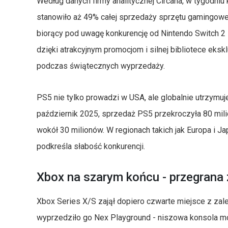
Według danych firmy analitycznej Circana, w tygodniu
stanowiło aż 49% całej sprzedaży sprzętu gamingowe
biorący pod uwagę konkurencję od Nintendo Switch 2 
dzięki atrakcyjnym promocjom i silnej bibliotece eks
podczas świątecznych wyprzedaży.
PS5 nie tylko prowadzi w USA, ale globalnie utrzymuj
październik 2025, sprzedaż PS5 przekroczyła 80 mil
wokół 30 milionów. W regionach takich jak Europa i J
podkreśla słabość konkurencji.
Xbox na szarym końcu - przegrana
Xbox Series X/S zajął dopiero czwarte miejsce z zal
wyprzedziło go Nex Playground - niszowa konsola mo