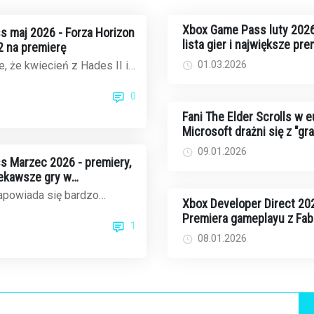
Xbox Game Pass luty 2026
 maj 2026 - Forza Horizon
lista gier i największe pre
2 na premierę
w abonamencie
01.03.2026
e, że kwiecień z Hades II i
ered był mocny, to
0
...
Fani The Elder Scrolls w eu
Microsoft drażni się z "gr
kończącymi się na 6" prz
09.01.2026
Xbox Direct
 Marzec 2026 - premiery,
iekawsze gry w
powiada się bardzo
Xbox Developer Direct 20
subskrybentów Xbox Game
Premiera gameplayu z Fabl
1
potwierdził...
Forza Horizon 6 już za dw
08.01.2026
tygodnie