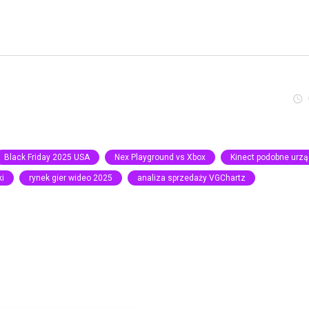
Black Friday 2025 USA
Nex Playground vs Xbox
Kinect podobne urz
ki
rynek gier wideo 2025
analiza sprzedaży VGChartz