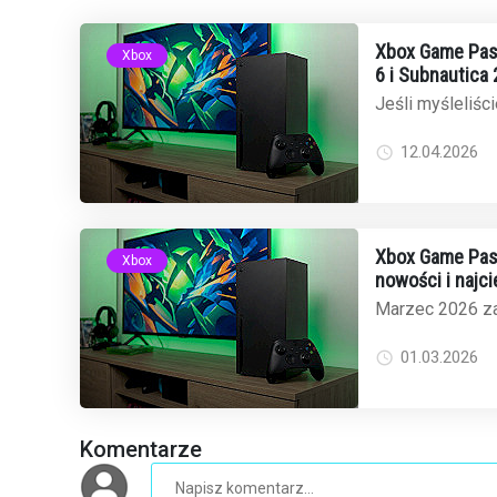
Xbox Game Pass
Xbox
6 i Subnautica 
Jeśli myśleliści
Oblivion Remast
poczekajcie na m
12.04.2026
Xbox Game Pass
Xbox
nowości i najc
abonamencie
Marzec 2026 za
ciekawie dla 
Pass. Microsoft 
01.03.2026
Komentarze