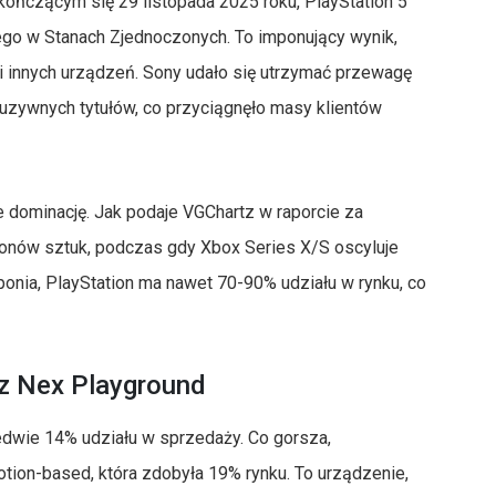
 kończącym się 29 listopada 2025 roku, PlayStation 5
go w Stanach Zjednoczonych. To imponujący wynik,
i innych urządzeń. Sony udało się utrzymać przewagę
kluzywnych tytułów, co przyciągnęło masy klientów
e dominację. Jak podaje VGChartz w raporcie za
ionów sztuk, podczas gdy Xbox Series X/S oscyluje
aponia, PlayStation ma nawet 70-90% udziału w rynku, co
 z Nex Playground
edwie 14% udziału w sprzedaży. Co gorsza,
tion-based, która zdobyła 19% rynku. To urządzenie,