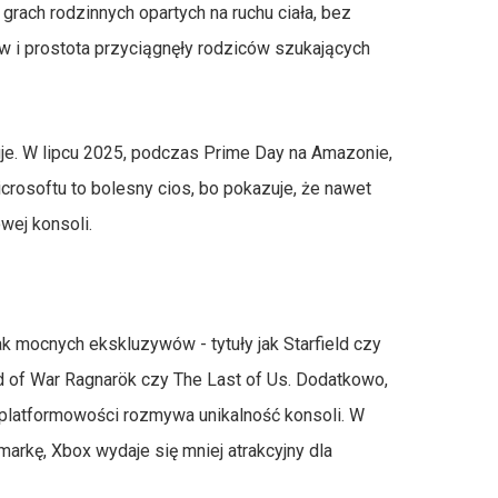
grach rodzinnych opartych na ruchu ciała, bez
ów i prostota przyciągnęły rodziców szukających
uje. W lipcu 2025, podczas Prime Day na Amazonie,
icrosoftu to bolesny cios, bo pokazuje, że nawet
wej konsoli.
ak mocnych ekskluzywów - tytuły jak Starfield czy
d of War Ragnarök czy The Last of Us. Dodatkowo,
iplatformowości rozmywa unikalność konsoli. W
markę, Xbox wydaje się mniej atrakcyjny dla