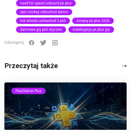
need for speed unbound ps plus
epic mickey rebrushed darmo
hot wheels unleashed 2 ps5
zmiany ps plus 2026
darmowe gry ps5 styczeń
subskrypcja ps plus gry
Udostępnij
Przeczytaj także
PlayStation Plus