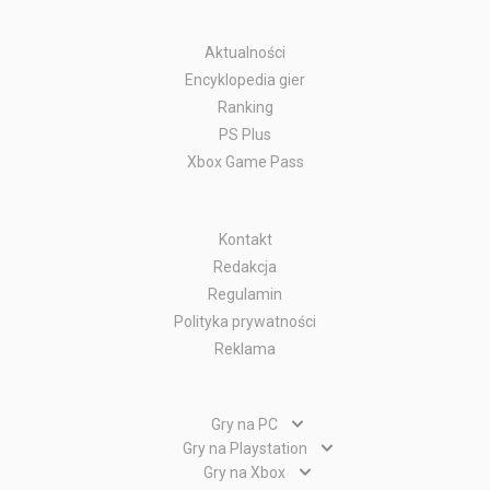
Aktualności
Encyklopedia gier
Ranking
PS Plus
Xbox Game Pass
Kontakt
Redakcja
Regulamin
Polityka prywatności
Reklama
Gry na PC
Gry PC
Gry na Playstation
Gry PlayStation 5
Gry na Xbox
Gry WWW