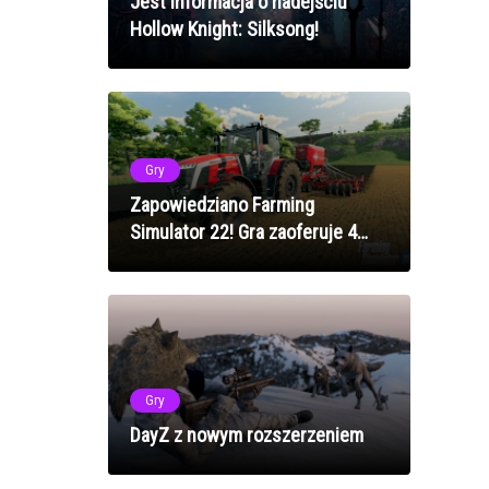
Jest informacja o nadejściu
Hollow Knight: Silksong!
Gry
Zapowiedziano Farming
Simulator 22! Gra zaoferuje 4
pory roku!
Gry
DayZ z nowym rozszerzeniem