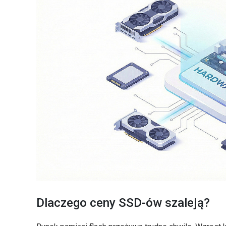
Dlaczego ceny SSD-ów szaleją?