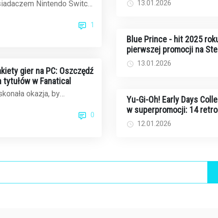
on
13.01.2026
osiadaczem Nintendo Switch
na standardowe Joy-Cony,
1
dom...
Blue Prince - hit 2025 rok
pierwszej promocji na St
poniżej 20 dolarów
13.01.2026
iety gier na PC: Oszczędź
 tytułów w Fanatical
konała okazja, by
Yu-Gi-Oh! Early Days Colle
otekę gier na PC. Fanatical,
w superpromocji: 14 retr
0
z ...
ów na Switcha za jedyne 
12.01.2026
dolarów