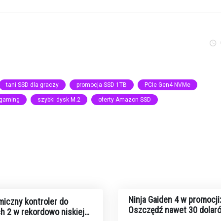
tani SSD dla graczy
promocja SSD 1TB
PCIe Gen4 NVMe
 gaming
szybki dysk M.2
oferty Amazon SSD
Ninja Gaiden 4 w promocji
iczny kontroler do
Oszczędź nawet 30 dolar
h 2 w rekordowo niskiej
fizycznych edycjach