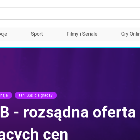
cje
Sport
Filmy i Seriale
Gry Onli
enzja
tani SSD dla graczy
 - rozsądna oferta
ących cen