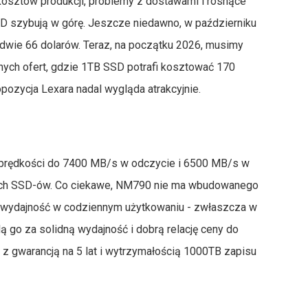
kosztów produkcji, problemy z dostawami i rosnące
D szybują w górę. Jeszcze niedawno, w październiku
dwie 66 dolarów. Teraz, na początku 2026, musimy
nnych ofert, gdzie 1TB SSD potrafi kosztować 170
opozycja Lexara nadal wygląda atrakcyjnie.
 prędkości do 7400 MB/s w odczycie i 6500 MB/s w
owych SSD-ów. Co ciekawe, NM790 nie ma wbudowanego
a wydajność w codziennym użytkowaniu - zwłaszcza w
 go za solidną wydajność i dobrą relację ceny do
z gwarancją na 5 lat i wytrzymałością 1000TB zapisu