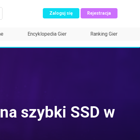
Zaloguj się
Rejestracja
ne
Encyklopedia Gier
Ranking Gier
 na szybki SSD w