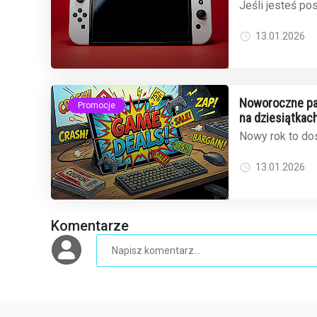
cenie na Amaz
Jeśli jesteś p
2 i narzekasz 
mamy dobrą wia
13.01.2026
Noworoczne pak
Promocje
na dziesiątkach
Nowy rok to dos
odświeżyć bibli
popularny sklep 
13.01.2026
Komentarze