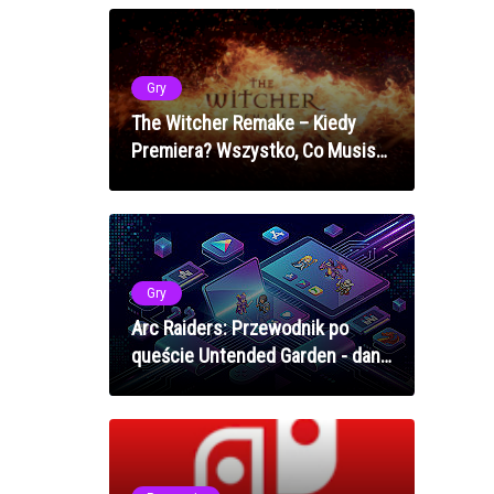
Gry
The Witcher Remake – Kiedy
Premiera? Wszystko, Co Musisz
Wiedzieć o Nowej Wersji
Wiedźmina!
Gry
Arc Raiders: Przewodnik po
queście Untended Garden - dane
z hydroponicznych kopuł