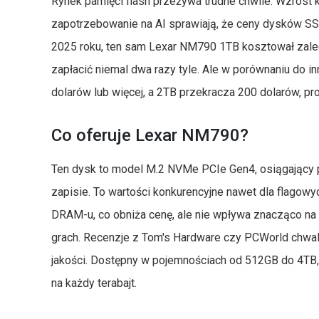
Rynek pamięci flash przeżywa trudne chwile. Wzrost 
zapotrzebowanie na AI sprawiają, że ceny dysków SS
2025 roku, ten sam Lexar NM790 1TB kosztował zale
zapłacić niemal dwa razy tyle. Ale w porównaniu do i
dolarów lub więcej, a 2TB przekracza 200 dolarów, pr
Co oferuje Lexar NM790?
Ten dysk to model M.2 NVMe PCIe Gen4, osiągający
zapisie. To wartości konkurencyjne nawet dla flag
DRAM-u, co obniża cenę, ale nie wpływa znacząco n
grach. Recenzje z Tom's Hardware czy PCWorld chwalą
jakości. Dostępny w pojemnościach od 512GB do 4TB, 
na każdy terabajt.