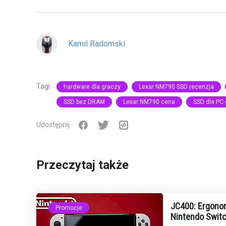
Kamil Radomski
Tagi:
hardware dla graczy
Lexar NM790 SSD recenzja
SSD bez DRAM
Lexar NM790 cena
SSD dla PC
Udostępnij
Przeczytaj także
JC400: Ergonom
Promocje
Nintendo Switc