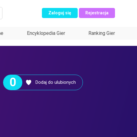
Zaloguj się
Rejestracja
ne
Encyklopedia Gier
Ranking Gier
0
Dodaj do ulubionych