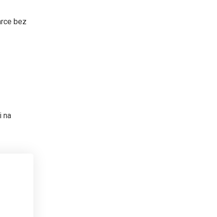
arce bez
i na