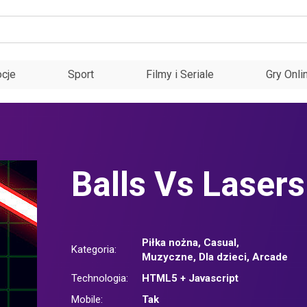
cje
Sport
Filmy i Seriale
Gry Onli
Balls Vs Lasers
Piłka nożna
,
Casual
,
Kategoria:
Muzyczne
,
Dla dzieci
,
Arcade
Technologia:
HTML5 + Javascript
Mobile:
Tak