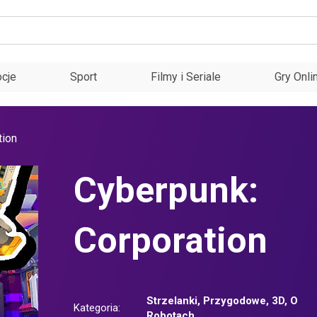
cje
Sport
Filmy i Seriale
Gry Onli
tion
Cyberpunk:
Corporation
Strzelanki
,
Przygodowe
,
3D
,
O
Kategoria:
Robotach