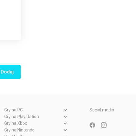
Dodaj
Gry na PC
Social media
Gry PC
Gry na Playstation
Gry PlayStation 5
Gry na Xbox
Gry WWW
Gry Xbox Series X
Gry na Nintendo
Gry PlayStation 4