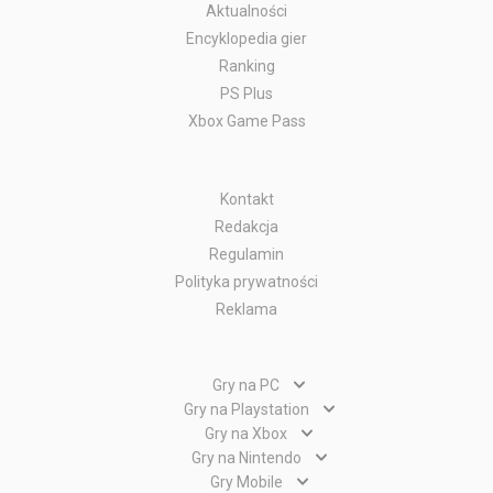
Aktualności
Encyklopedia gier
Ranking
PS Plus
Xbox Game Pass
Kontakt
Redakcja
Regulamin
Polityka prywatności
Reklama
Gry na PC
Gry PC
Gry na Playstation
Gry PlayStation 5
Gry na Xbox
Gry WWW
Gry Xbox Series X
Gry na Nintendo
Gry PlayStation 4
Gry Nintendo Switch
Gry Mobile
Gry Xbox One
Gry PlayStation 3