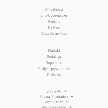
Aktualności
Encyklopedia gier
Ranking
PS Plus
Xbox Game Pass
Kontakt
Redakcja
Regulamin
Polityka prywatności
Reklama
Gry na PC
Gry PC
Gry na Playstation
Gry PlayStation 5
Gry na Xbox
Gry WWW
Gry Xbox Series X
Gry na Nintendo
Gry PlayStation 4