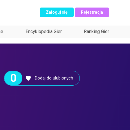
Zaloguj się
Rejestracja
ne
Encyklopedia Gier
Ranking Gier
0
Dodaj do ulubionych