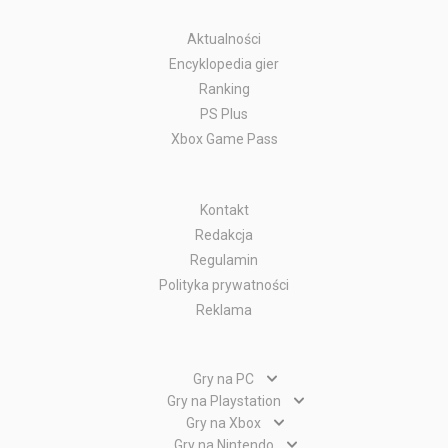
Aktualności
Encyklopedia gier
Ranking
PS Plus
Xbox Game Pass
Kontakt
Redakcja
Regulamin
Polityka prywatności
Reklama
Gry na PC
Gry PC
Gry na Playstation
Gry PlayStation 5
Gry na Xbox
Gry WWW
Gry Xbox Series X
Gry na Nintendo
Gry PlayStation 4