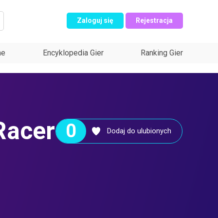
Zaloguj się
Rejestracja
ne
Encyklopedia Gier
Ranking Gier
Racer
0
Dodaj do ulubionych