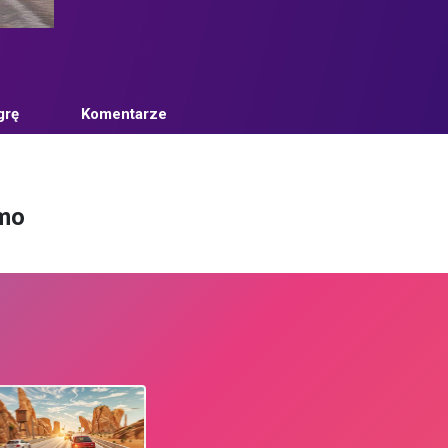
grę
Komentarze
rmo