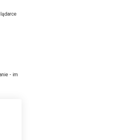
glądarce
nie - im