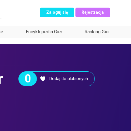
Zaloguj się
Rejestracja
ne
Encyklopedia Gier
Ranking Gier
r
0
Dodaj do ulubionych