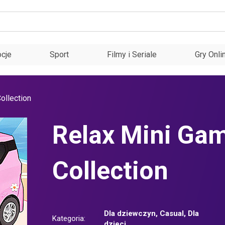
cje
Sport
Filmy i Seriale
Gry Onli
ollection
Relax Mini Ga
Collection
Dla dziewczyn
,
Casual
,
Dla
Kategoria:
dzieci