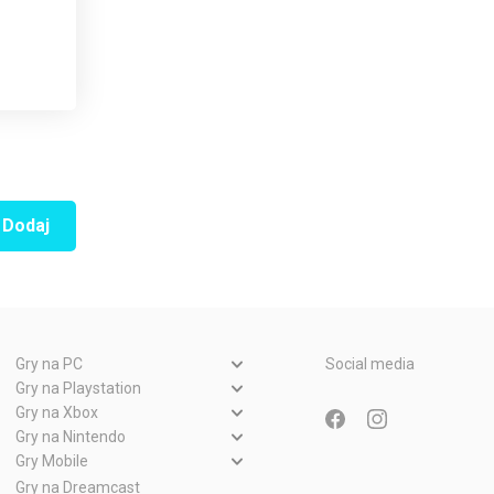
Dodaj
Gry na PC
Social media
Gry PC
Gry na Playstation
Gry PlayStation 5
Gry na Xbox
Gry WWW
Gry Xbox Series X
Gry na Nintendo
Gry PlayStation 4
Gry Nintendo Switch
Gry Mobile
Gry Xbox One
Gry PlayStation 3
Gry Android
Gry na Dreamcast
Gry Nintendo Wii
Gry Xbox 360