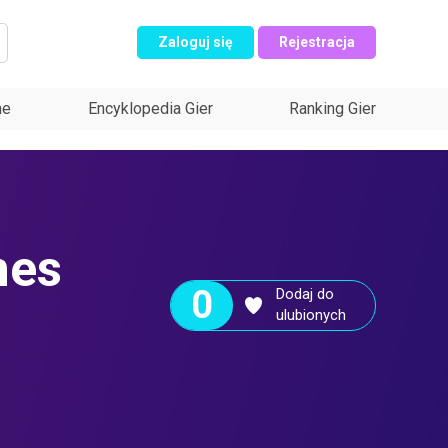
Zaloguj się
Rejestracja
ne
Encyklopedia Gier
Ranking Gier
mes
0
Dodaj do
ulubionych