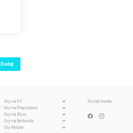
Dodaj
Gry na PC
Social media
Gry PC
Gry na Playstation
Gry PlayStation 5
Gry na Xbox
Gry WWW
Gry Xbox Series X
Gry na Nintendo
Gry PlayStation 4
Gry Nintendo Switch
Gry Mobile
Gry Xbox One
Gry PlayStation 3