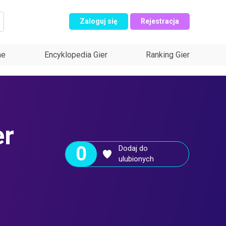
Zaloguj się
Rejestracja
ne
Encyklopedia Gier
Ranking Gier
er
0
Dodaj do
ulubionych