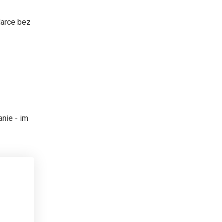
darce bez
nie - im