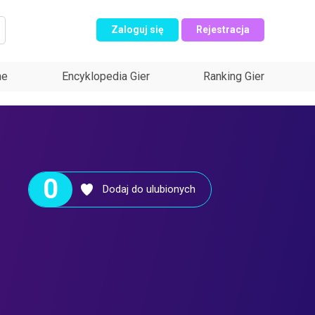
Zaloguj się
Rejestracja
ne
Encyklopedia Gier
Ranking Gier
0
Dodaj do ulubionych