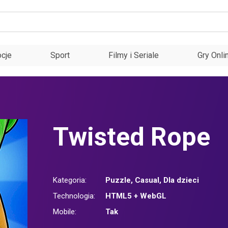
cje
Sport
Filmy i Seriale
Gry Onli
Twisted Rope
Kategoria:
Puzzle
,
Casual
,
Dla dzieci
Technologia:
HTML5 + WebGL
Mobile:
Tak