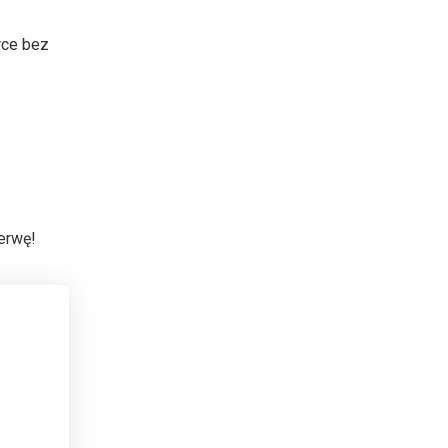
rce bez
erwę!