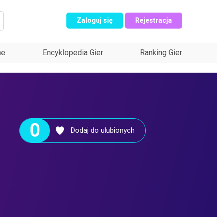
Zaloguj się
Rejestracja
ne
Encyklopedia Gier
Ranking Gier
0
Dodaj do ulubionych