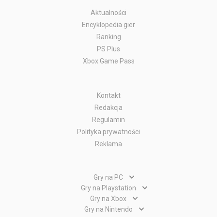
Aktualności
Encyklopedia gier
Ranking
PS Plus
Xbox Game Pass
Kontakt
Redakcja
Regulamin
Polityka prywatności
Reklama
Gry na PC
Gry PC
Gry na Playstation
Gry PlayStation 5
Gry na Xbox
Gry WWW
Gry Xbox Series X
Gry na Nintendo
Gry PlayStation 4