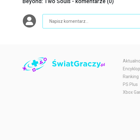
Beyond: Two Souls - komentarze (0)
Aktualno
Encyklop
Ranking
PS Plus
Xbox Ga