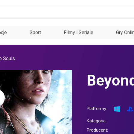
cje
Sport
Filmy i Seriale
Gry Onli
o Souls
Beyond
Platformy:
Kategoria:
Producent: