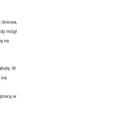
 liniowa,
żdy mógł
ię na
abułę. W
 się
łpracę w