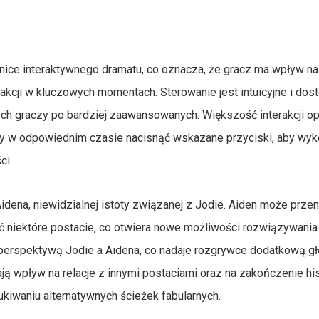
ice interaktywnego dramatu, co oznacza, że gracz ma wpływ na
akcji w kluczowych momentach. Sterowanie jest intuicyjne i do
 graczy po bardziej zaawansowanych. Większość interakcji opi
ży w odpowiednim czasie nacisnąć wskazane przyciski, aby wy
ci.
dena, niewidzialnej istoty związanej z Jodie. Aiden może przen
ć niektóre postacie, co otwiera nowe możliwości rozwiązywania
 perspektywą Jodie a Aidena, co nadaje rozgrywce dodatkową głę
 wpływ na relacje z innymi postaciami oraz na zakończenie hist
kiwaniu alternatywnych ścieżek fabularnych.