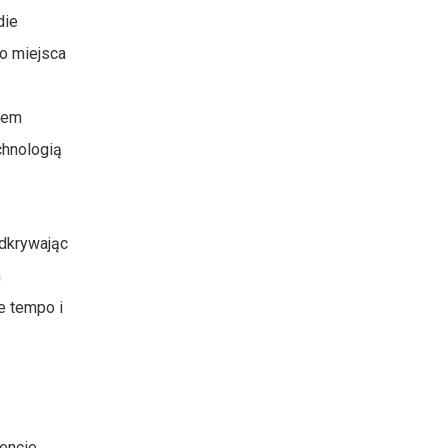
die
o miejsca
lem
chnologią
odkrywając
m
e tempo i
encie