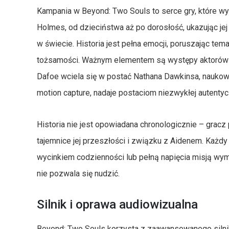
Kampania w Beyond: Two Souls to serce gry, które wyr
Holmes, od dzieciństwa aż po dorosłość, ukazując je
w świecie. Historia jest pełna emocji, poruszając tema
tożsamości. Ważnym elementem są występy aktorów – w
Dafoe wciela się w postać Nathana Dawkinsa, naukowc
motion capture, nadaje postaciom niezwykłej autentyc
Historia nie jest opowiadana chronologicznie – grac
tajemnice jej przeszłości i związku z Aidenem. Każd
wycinkiem codzienności lub pełną napięcia misją wym
nie pozwala się nudzić.
Silnik i oprawa audiowizualna
Beyond: Two Souls korzysta z zaawansowanego silni