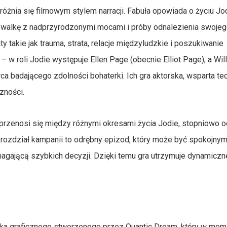
óżnia się filmowym stylem narracji. Fabuła opowiada o życiu Jo
j walkę z nadprzyrodzonymi mocami i próby odnalezienia swojeg
ty takie jak trauma, strata, relacje międzyludzkie i poszukiwanie
 roli Jodie występuje Ellen Page (obecnie Elliot Page), a Wil
a badającego zdolności bohaterki. Ich gra aktorska, wsparta te
zności.
z przenosi się między różnymi okresami życia Jodie, stopniowo 
y rozdział kampanii to odrębny epizod, który może być spokojny
agającą szybkich decyzji. Dzięki temu gra utrzymuje dynamiczn
ka graficznego stworzonego przez Quantic Dream, który w mom