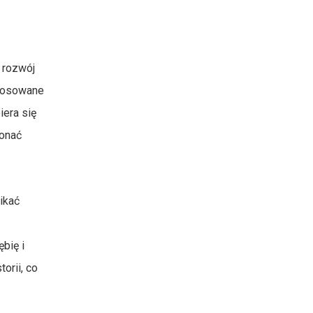
 rozwój
stosowane
era się
konać
ikać
bię i
orii, co