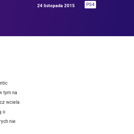
PS4
24 listopada 2015
ntic
w tym na
cz wciela
ą o
rych nie