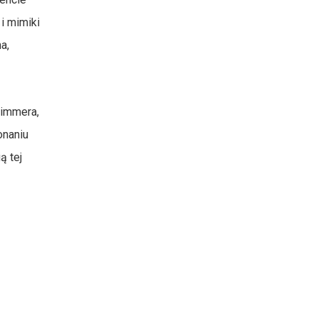
i mimiki
a,
Zimmera,
onaniu
ą tej