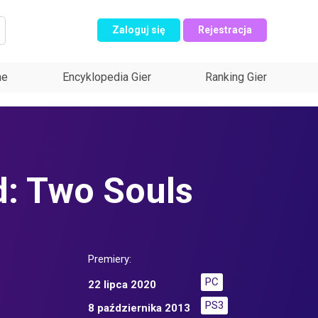
Zaloguj się
Rejestracja
ne
Encyklopedia Gier
Ranking Gier
: Two Souls
Premiery:
PC
22 lipca 2020
PS3
8 października 2013