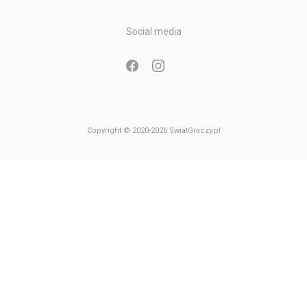
Gry Nintendo Game Boy Advance
Gry Nintendo GameCube
Social media
Gry Nintendo 64
Copyright © 2020-2026 SwiatGraczy.pl