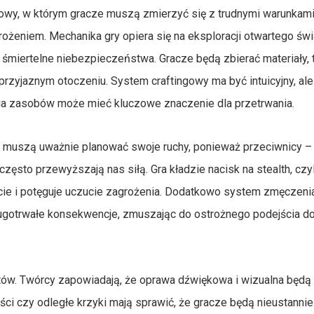
owy, w którym gracze muszą zmierzyć się z trudnymi warunkam
eniem. Mechanika gry opiera się na eksploracji otwartego świ
i śmiertelne niebezpieczeństwa. Gracze będą zbierać materiały,
przyjaznym otoczeniu. System craftingowy ma być intuicyjny, ale
a zasobów może mieć kluczowe znaczenie dla przetrwania.
cze muszą uważnie planować swoje ruchy, ponieważ przeciwnicy 
 często przewyższają nas siłą. Gra kładzie nacisk na stealth, czyl
ięcie i potęguje uczucie zagrożenia. Dodatkowo system zmęczenia
ugotrwałe konsekwencje, zmuszając do ostrożnego podejścia do
któw. Twórcy zapowiadają, że oprawa dźwiękowa i wizualna będ
ści czy odległe krzyki mają sprawić, że gracze będą nieustannie 