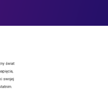
zny świat
apięcia,
ki swojej
tatnim.