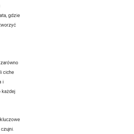
i
ata, gdzie
 tworzyć
– zarówno
i ciche
 i
 każdej
ą kluczowe
czujni.