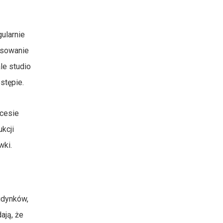
gularnie
resowanie
le studio
stępie.
ocesie
kcji
wki.
udynków,
ają, że