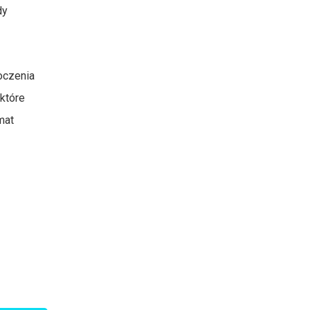
dy
oczenia
które
mat