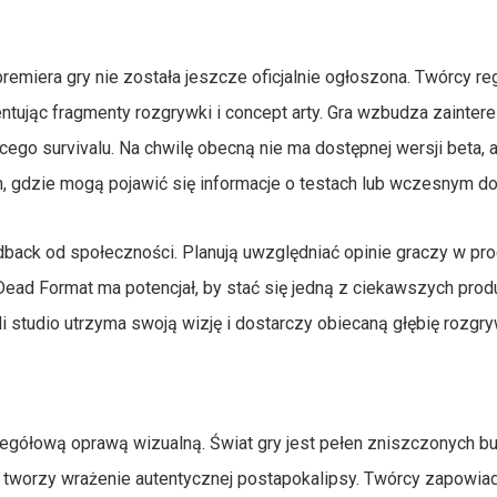
remiera gry nie została jeszcze oficjalnie ogłoszona. Twórcy re
entując fragmenty rozgrywki i concept arty. Gra wzbudza zainte
ego survivalu. Na chwilę obecną nie ma dostępnej wersji beta, a
, gdzie mogą pojawić się informacje o testach lub wczesnym do
dback od społeczności. Planują uwzględniać opinie graczy w pr
Dead Format ma potencjał, by stać się jedną z ciekawszych produ
li studio utrzyma swoją wizję i dostarczy obiecaną głębię rozgry
zegółową oprawą wizualną. Świat gry jest pełen zniszczonych b
co tworzy wrażenie autentycznej postapokalipsy. Twórcy zapowiad