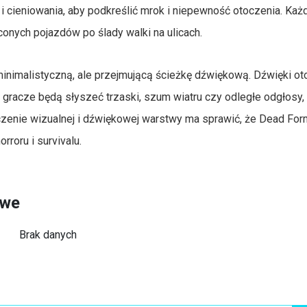
 cieniowania, aby podkreślić mrok i niepewność otoczenia. Każ
onych pojazdów po ślady walki na ulicach.
nimalistyczną, ale przejmującą ścieżkę dźwiękową. Dźwięki ot
gracze będą słyszeć trzaski, szum wiatru czy odległe odgłosy, 
czenie wizualnej i dźwiękowej warstwy ma sprawić, że Dead For
roru i survivalu.
owe
Brak danych