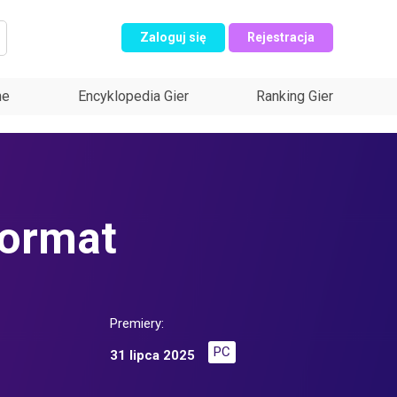
Zaloguj się
Rejestracja
ne
Encyklopedia Gier
Ranking Gier
Format
Premiery:
PC
31 lipca 2025