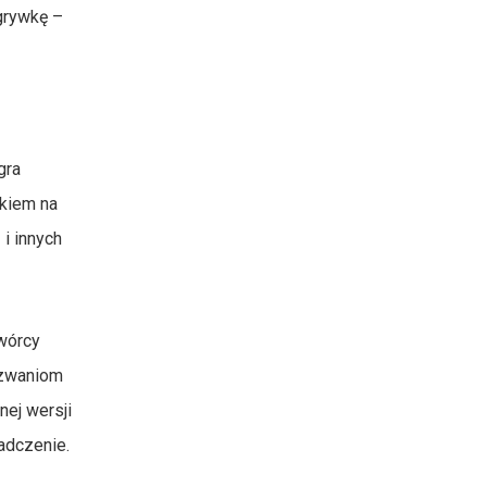
grywkę –
gra
skiem na
i innych
wórcy
yzwaniom
nej wersji
adczenie.