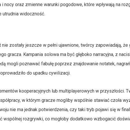
 i nocy oraz zmienne warunki pogodowe, które wpływają na roz
 utrudnia widoczność.
ie zostały jeszcze w pełni ujawnione, twórcy zapowiadają, że 
nego gracza. Kampania solowa ma być głęboko narracyjna, z naci
będą mogli poznawać fabułę poprzez znajdowanie notatek, nagrań 
oprowadziło do upadku cywilizacji.
ementów kooperacyjnych lub multiplayerowych w przyszłości. T
współpracy, w którym gracze mogliby wspólnie stawiać czoła w
u nie ma jednak potwierdzenia, czy taki tryb pojawi się w final
ość wspólnej rozgrywki, co mogłoby dodatkowo wzbogacić doświ