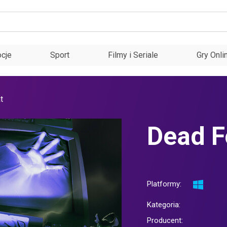
cje
Sport
Filmy i Seriale
Gry Onli
t
Dead 
Platformy:
Kategoria:
Producent: