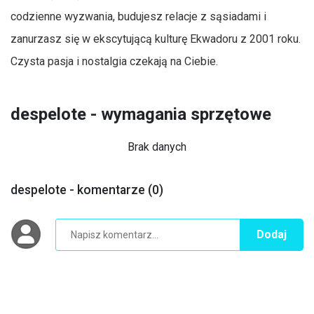
codzienne wyzwania, budujesz relacje z sąsiadami i
zanurzasz się w ekscytującą kulturę Ekwadoru z 2001 roku.
Czysta pasja i nostalgia czekają na Ciebie.
despelote - wymagania sprzętowe
Brak danych
despelote - komentarze (0)
Dodaj