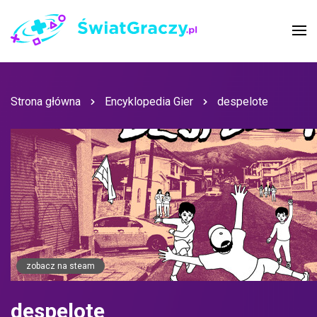
Strona główna
Encyklopedia Gier
despelote
zobacz na steam
despelote