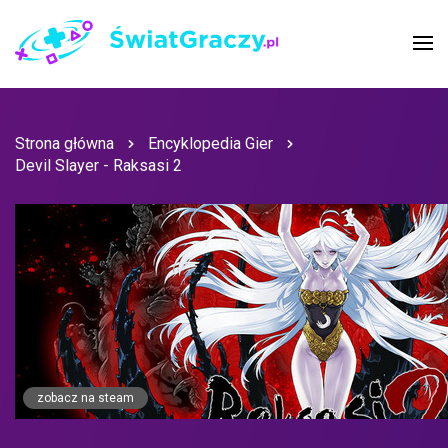
Strona główna
Encyklopedia Gier
Devil Slayer - Raksasi 2
zobacz na steam