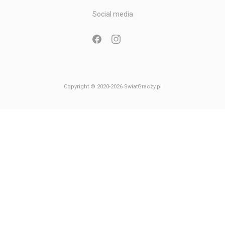
Gry Nintendo GameCube
Social media
Gry Nintendo 64
Copyright © 2020-2026 SwiatGraczy.pl