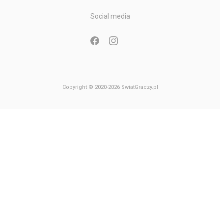
Gry Nintendo GameCube
Social media
Gry Nintendo 64
Copyright © 2020-2026 SwiatGraczy.pl