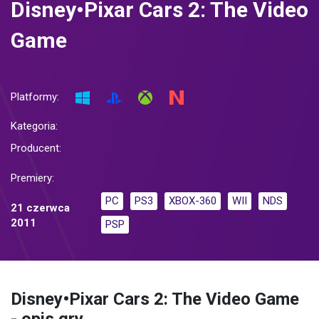
Disney•Pixar Cars 2: The Video
Game
Platformy:
Kategoria:
Producent:
Premiery:
PC
PS3
XBOX-360
WII
NDS
21 czerwca
2011
PSP
Disney•Pixar Cars 2: The Video Game
- opis gry