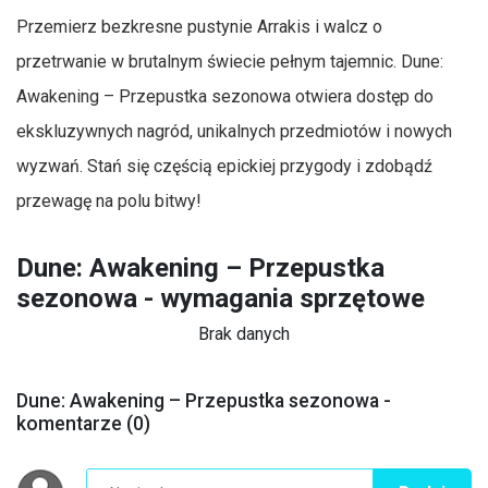
Przemierz bezkresne pustynie Arrakis i walcz o
przetrwanie w brutalnym świecie pełnym tajemnic. Dune:
Awakening – Przepustka sezonowa otwiera dostęp do
ekskluzywnych nagród, unikalnych przedmiotów i nowych
wyzwań. Stań się częścią epickiej przygody i zdobądź
przewagę na polu bitwy!
Dune: Awakening – Przepustka
sezonowa - wymagania sprzętowe
Brak danych
Dune: Awakening – Przepustka sezonowa -
komentarze (0)