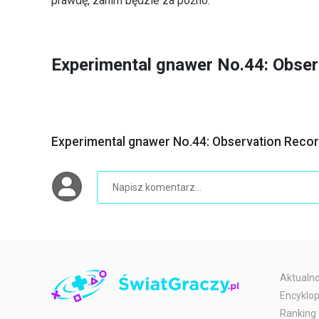
prawdę, zanim będzie za późno.
Experimental gnawer No.44: Obse
Experimental gnawer No.44: Observation Recor
Aktualno
Encyklop
Ranking