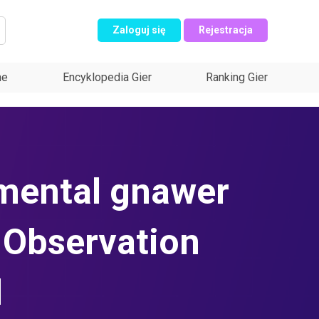
Zaloguj się
Rejestracja
ne
Encyklopedia Gier
Ranking Gier
mental gnawer
 Observation
d