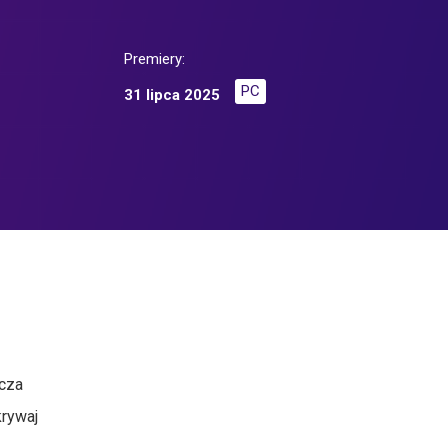
Premiery:
PC
31 lipca 2025
acza
krywaj