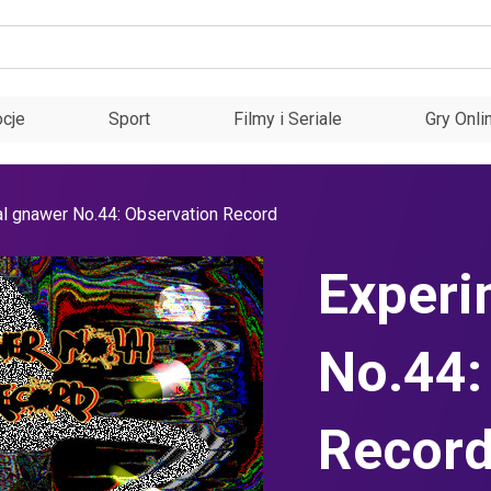
cje
Sport
Filmy i Seriale
Gry Onli
l gnawer No.44: Observation Record
Experi
No.44:
Recor