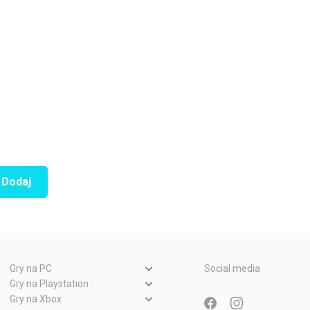
Dodaj
Gry na PC
Social media
Gry PC
Gry na Playstation
Gry PlayStation 5
Gry na Xbox
Gry WWW