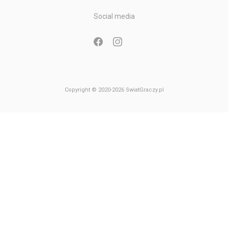
Gry Nintendo GameCube
Social media
Gry Nintendo 64
Copyright © 2020-2026 SwiatGraczy.pl