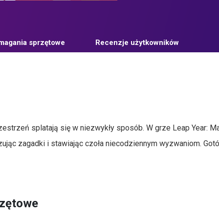
agania sprzętowe
Recenzje użytkowników
rzestrzeń splatają się w niezwykły sposób. W grze Leap Year: M
ując zagadki i stawiając czoła niecodziennym wyzwaniom. Got
rzętowe