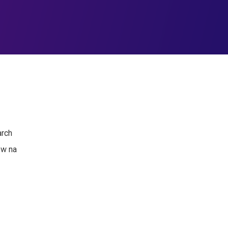
arch
ów na