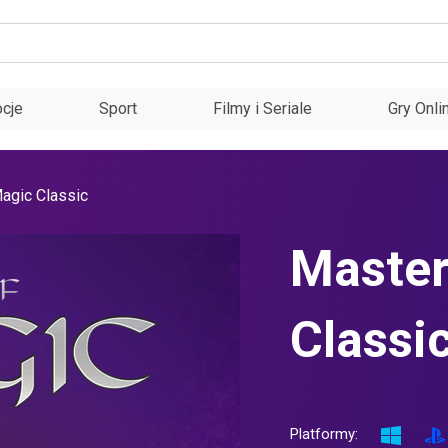
cje
Sport
Filmy i Seriale
Gry Onli
agic Classic
Master
Classi
Platformy: