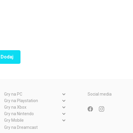
Dodaj
Gry na PC
Social media
Gry PC
Gry na Playstation
Gry PlayStation 5
Gry na Xbox
Gry WWW
Gry Xbox Series X
Gry na Nintendo
Gry PlayStation 4
Gry Nintendo Switch
Gry Mobile
Gry Xbox One
Gry PlayStation 3
Gry Android
Gry na Dreamcast
Gry Nintendo Wii
Gry Xbox 360
Gry PlayStation 2