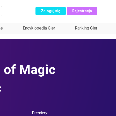
Zaloguj się
Rejestracja
ne
Encyklopedia Gier
Ranking Gier
 of Magic
c
Premiery: