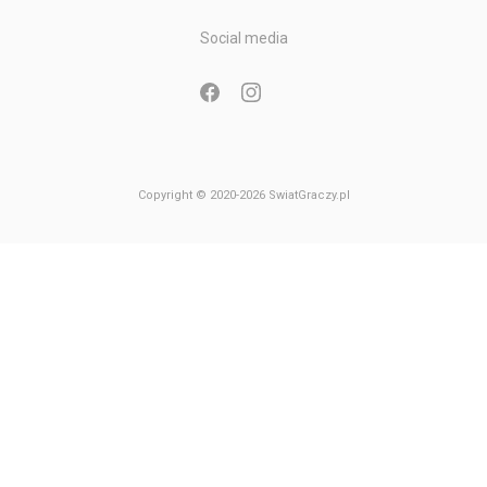
Gry Nintendo GameCube
Social media
Gry Nintendo 64
Copyright © 2020-2026 SwiatGraczy.pl