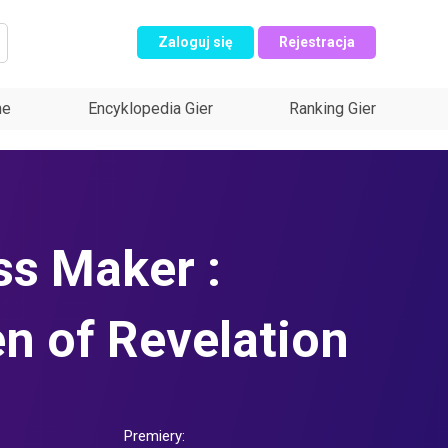
Zaloguj się
Rejestracja
ne
Encyklopedia Gier
Ranking Gier
ss Maker :
en of Revelation
Premiery: