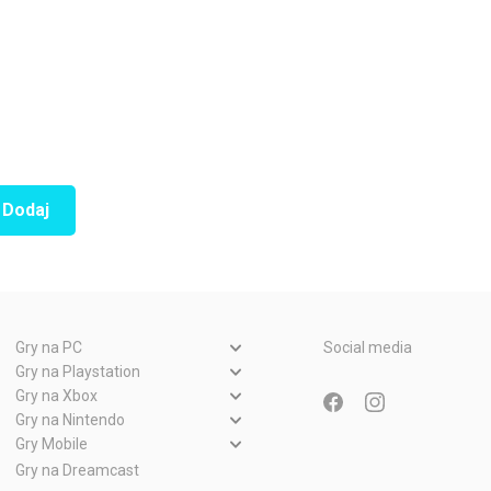
Dodaj
Gry na PC
Social media
Gry PC
Gry na Playstation
Gry PlayStation 5
Gry na Xbox
Gry WWW
Gry Xbox Series X
Gry na Nintendo
Gry PlayStation 4
Gry Nintendo Switch
Gry Mobile
Gry Xbox One
Gry PlayStation 3
Gry Android
Gry na Dreamcast
Gry Nintendo Wii
Gry Xbox 360
Gry PlayStation 2