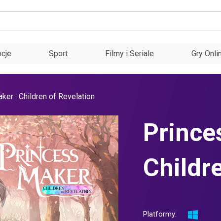
cje
Sport
Filmy i Seriale
Gry Onli
ker : Children of Revelation
Prince
Childr
Platformy: