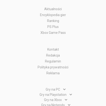
Aktualności
Encyklopedia gier
Ranking
PS Plus
Xbox Game Pass
Kontakt
Redakcja
Regulamin
Polityka prywatności
Reklama
Gry na PC
Gry PC
Gry na Playstation
Gry PlayStation 5
Gry na Xbox
Gry WWW
Gry Xbox Series X
Gry na Nintendo
Gry PlayStation 4