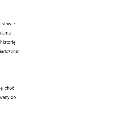
odstawie
ularna
istorię
wiadczenie
ę, choć
owany do