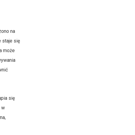
żono na
 staje się
wa może
owywania
wnić
upia się
, w
na,