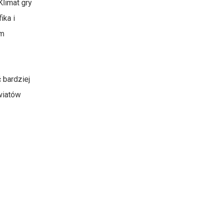
Klimat gry
ika i
ym
 bardziej
światów