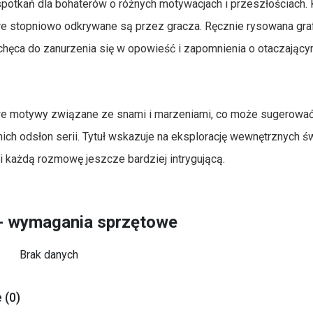
spotkań dla bohaterów o różnych motywacjach i przeszłościach. 
tóre stopniowo odkrywane są przez gracza. Ręcznie rysowana graf
chęca do zanurzenia się w opowieść i zapomnienia o otaczając
e motywy związane ze snami i marzeniami, co może sugerować
nich odsłon serii. Tytuł wskazuje na eksplorację wewnętrznych 
ni każdą rozmowę jeszcze bardziej intrygującą.
 - wymagania sprzętowe
Brak danych
 (0)