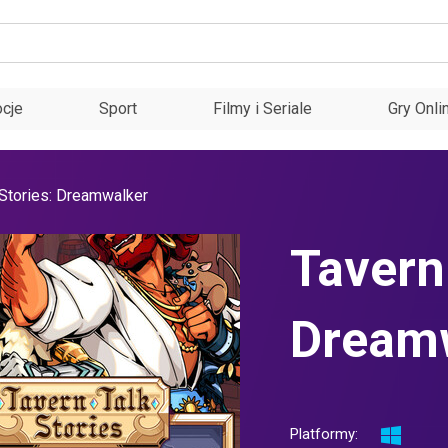
cje
Sport
Filmy i Seriale
Gry Onli
 Stories: Dreamwalker
Tavern 
Dream
Platformy: