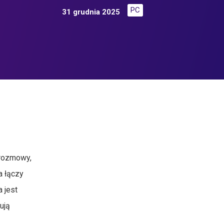
PC
31 grudnia 2025
 rozmowy,
a łączy
a jest
ują