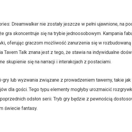
ories: Dreamwalker nie zostały jeszcze w pełni ujawnione, na p
e gra skoncentruje się na trybie jednoosobowym. Kampania fab
, oferując graczom możliwość zanurzenia się w rozbudowaną h
a Tavern Talk znana jest z tego, że stawia na indywidualne doś
 skupienie się na narracji i interakcjach z postaciami.
-gry lub wyzwania związane z prowadzeniem tawerny, takie jak
jów dla gości. Tego typu elementy mogłyby urozmaicić rozgrywk
u poprzednich odsłon serii. Tryb gry będzie z pewnością dostos
m świecie fantasy.