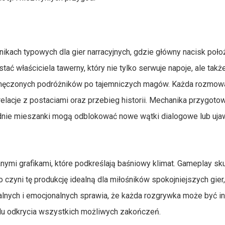
nikach typowych dla gier narracyjnych, gdzie główny nacisk poło
tać właściciela tawerny, który nie tylko serwuje napoje, ale także
 zmęczonych podróżników po tajemniczych magów. Każda rozmo
 relacje z postaciami oraz przebieg historii. Mechanika przygot
nie mieszanki mogą odblokować nowe wątki dialogowe lub uja
owanymi grafikami, które podkreślają baśniowy klimat. Gameplay sk
co czyni tę produkcję idealną dla miłośników spokojniejszych gier
ralnych i emocjonalnych sprawia, że każda rozgrywka może być in
lu odkrycia wszystkich możliwych zakończeń.