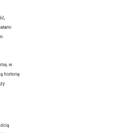
ść,
iałami
ym
rna, w
ą historię
czy
ścią.