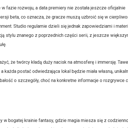
 w fazie rozwoju, a data premiery nie została jeszcze oficjalnie
rsji beta, co oznacza, że gracze muszą uzbroić się w cierpliwo
nment. Studio regularnie dzieli się jednak zapowiedziami i mater
cją stylu znanego z poprzednich części serii, z jeszcze większ
ułę.
żyć, że twórcy kładą duży nacisk na atmosferę i immersję. Tawe
, a każda postać odwiedzająca lokal będzie miała własną, unikaln
dbałość o szczegóły, choć na konkretne informacje o rozgrywce 
y w bogatej krainie fantasy, gdzie magia miesza się z codzienno