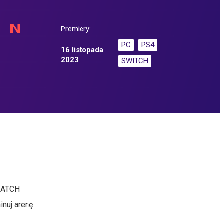
Premiery:
PC
PS4
16 listopada
2023
SWITCH
 MATCH
inuj arenę