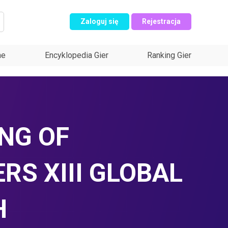
Zaloguj się
Rejestracja
ne
Encyklopedia Gier
Ranking Gier
ING OF
RS XIII GLOBAL
H