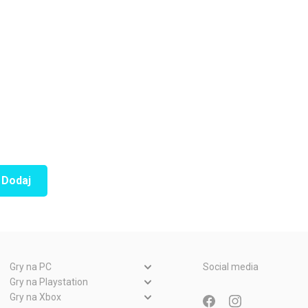
Dodaj
Gry na PC
Social media
Gry PC
Gry na Playstation
Gry PlayStation 5
Gry na Xbox
Gry WWW