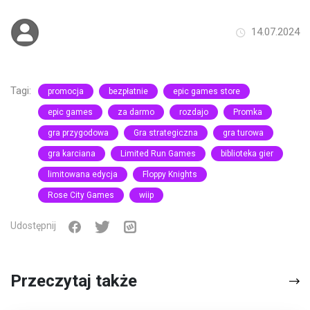
14.07.2024
Tagi:
promocja
bezpłatnie
epic games store
epic games
za darmo
rozdajo
Promka
gra przygodowa
Gra strategiczna
gra turowa
gra karciana
Limited Run Games
biblioteka gier
limitowana edycja
Floppy Knights
Rose City Games
wiip
Udostępnij
Przeczytaj także