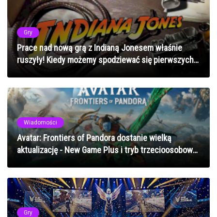
Gry
Prace nad nową grą z Indianą Jonesem właśnie
ruszyły! Kiedy możemy spodziewać się pierwszych
efektów?
Wiadomości
Avatar: Frontiers of Pandora dostanie wielką
aktualizację - New Game Plus i tryb trzecioosobowy
na horyzoncie
Gry