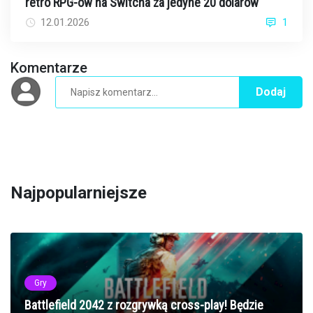
retro RPG-ów na Switcha za jedyne 20 dolarów
12.01.2026
1
Komentarze
Dodaj
Najpopularniejsze
Gry
Battlefield 2042 z rozgrywką cross-play! Będzie