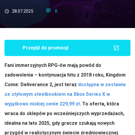
28.07.2025
0
Przejdź do promocji
Fani immersyjnych RPG-ów mają powód do
zadowolenia – kontynuacja hitu z 2018 roku, Kingdom
Come: Deliverance 2, jest teraz
dostępna w zestawie
ze stylowym steelbookiem na Xbox Series X w
wyjątkowo niskiej cenie 229,99 zł
. To oferta, która
wraca do sklepów po wcześniejszych wyprzedażach,
idealna na lato 2025, gdy gracze szukają nowych
przygód w realistycznym świecie średniowiecznej