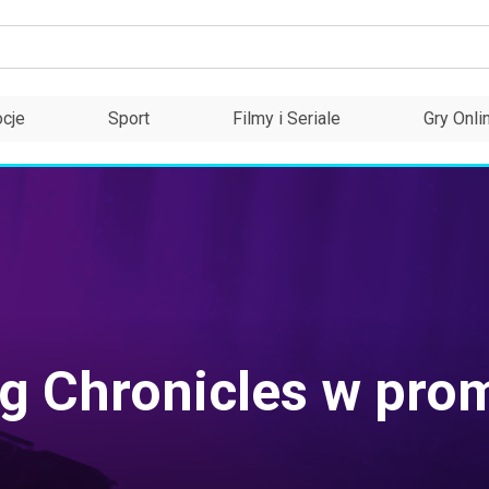
cje
Sport
Filmy i Seriale
Gry Onli
ng Chronicles w pro