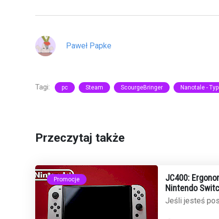
Paweł Papke
Tagi:
pc
Steam
ScourgeBringer
Nanotale - Typ
Przeczytaj także
JC400: Ergonom
Promocje
Nintendo Switc
cenie na Amaz
Jeśli jesteś p
2 i narzekasz 