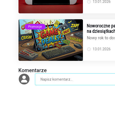
mamy dobrą wia
13.01.2026
Noworoczne pak
Promocje
na dziesiątkach
Nowy rok to dos
odświeżyć bibli
popularny sklep 
13.01.2026
Komentarze