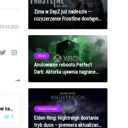
Zima w DayZ już nadeszła –
rozszerzenie Frostline dostępne
na wszystkich platformach!
03.03.2021
Xbox
Anulowanie rebootu Perfect
Dark: Aktorka ujawnia nagrane
rozdziały i szokującą decyzję
Microsoftu
:
ów na
Wiadomości
3
Elden Ring: Nightreign dostanie
tryb duos – premiera aktualizacji