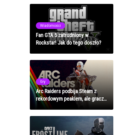
kosmetycznych w 2025 roku
Wiadomości
Fan GTA 5 zatrudniony w
Rockstar! Jak do tego doszło?
Gry
Arc Raiders podbija Steam z
rekordowym peakiem, ale gracze
utknęli w kolejkach