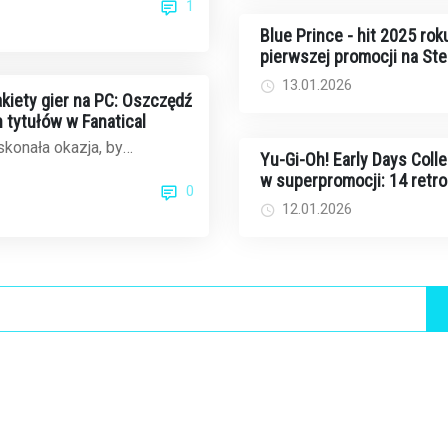
1
dom...
Blue Prince - hit 2025 rok
pierwszej promocji na St
poniżej 20 dolarów
13.01.2026
iety gier na PC: Oszczędź
 tytułów w Fanatical
konała okazja, by
Yu-Gi-Oh! Early Days Colle
otekę gier na PC. Fanatical,
w superpromocji: 14 retr
0
z ...
ów na Switcha za jedyne 
12.01.2026
dolarów