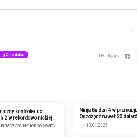
ing Chronicles
Udostępnij
Ninja Gaiden 4 w promocji
iczny kontroler do
Oszczędź nawet 30 dolar
h 2 w rekordowo niskiej
fizycznych edycjach
on
13.01.2026
osiadaczem Nintendo Switch
na standardowe Joy-Cony,