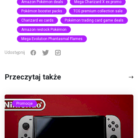
Amazon Pokémon deals
Mega Charizard X ex promo
Pokémon booster packs
TCG premium collection sale
Charizard ex cards
Pokémon trading card game deals
Amazon restock Pokémon
Mega Evolution Phantasmal Flames
Udostępnij
Przeczytaj także
Promocje