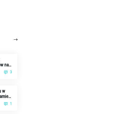
:
ów na
3
u w
eamie
1