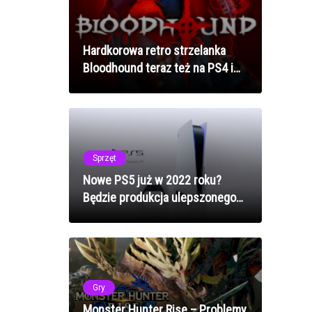
Hardkorowa retro strzelanka
Bloodhound teraz też na PS4 i
PS5!
Sprzęt
Nowe PS5 już w 2022 roku?
Będzie produkcja ulepszonego
modelu!
Gry
Monster Hunter Rise – Problemy