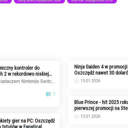
undle
Sony audio equipment sale
over-ear headphones offer
Ninja Gaiden 4 w promocji
iczny kontroler do
Oszczędź nawet 30 dolar
h 2 w rekordowo niskiej
fizycznych edycjach
on
13.01.2026
osiadaczem Nintendo Switch
na standardowe Joy-Cony,
1
dom...
Blue Prince - hit 2025 rok
pierwszej promocji na St
poniżej 20 dolarów
13.01.2026
iety gier na PC: Oszczędź
 tytułów w Fanatical