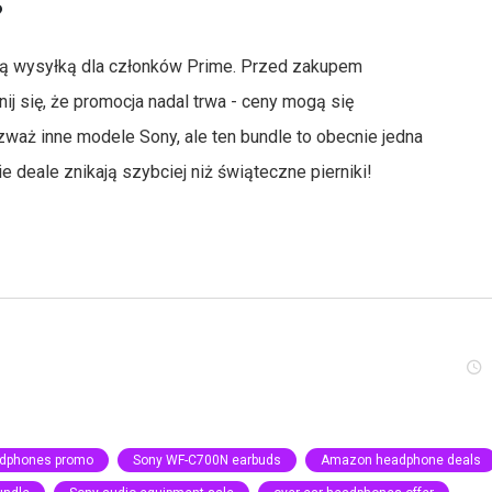
?
wą wysyłką dla członków Prime. Przed zakupem
ij się, że promocja nadal trwa - ceny mogą się
zważ inne modele Sony, ale ten bundle to obecnie jedna
ie deale znikają szybciej niż świąteczne pierniki!
adphones promo
Sony WF-C700N earbuds
Amazon headphone deals