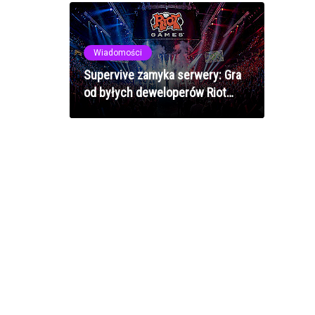
Wiadomości
Supervive zamyka serwery: Gra
od byłych deweloperów Riot
kończy przygodę po zaledwie 7
miesiącach