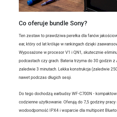
Co oferuje bundle Sony?
Ten zestaw to prawdziwa perełka dla fanów jakości
ear, który od lat króluje w rankingach dzięki zaawans
Wyposażone w procesor V1 i QN1, skutecznie eliminuj
podcastach czy grach. Bateria trzyma do 30 godzin z
zaledwie 3 minutach. Lekka konstrukcja (zaledwie 25
nawet podczas długich sesji.
Do tego dochodzą earbudsy WF-C700N - kompaktowe
codzienne użytkowanie. Oferują do 7,5 godziny pracy 
wodoodporność IPX4 i wsparcie dla multipoint Bluetoo