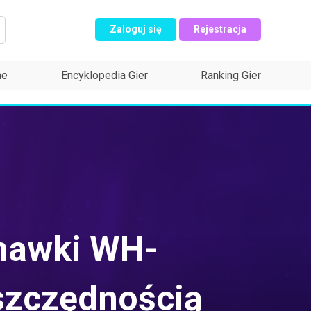
Zaloguj się
Rejestracja
ne
Encyklopedia Gier
Ranking Gier
chawki WH-
szczędnością