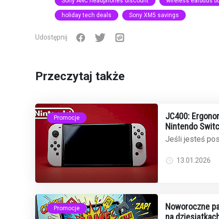
Sony ANC headphones discount
wireless earbuds b
holiday tech deals
Sony XM5 savings
Udostępnij
Przeczytaj także
JC400: Ergonom
Promocje
Nintendo Switc
cenie na Amaz
Jeśli jesteś p
2 i narzekasz 
mamy dobrą wia
13.01.2026
Noworoczne pak
Promocje
na dziesiątkach