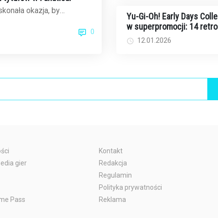
konała okazja, by
Yu-Gi-Oh! Early Days Colle
otekę gier na PC. Fanatical,
w superpromocji: 14 retr
0
z ...
ów na Switcha za jedyne 
12.01.2026
dolarów
ści
Kontakt
edia gier
Redakcja
Regulamin
Polityka prywatności
me Pass
Reklama