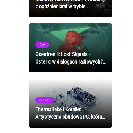
z opóźnieniami w trybie
kooperacyjnym? Jak naprawić
lagi w 2025 roku
Gry
Oxenfree II: Lost Signals –
Usterki w dialogach radiowych?
Jak odzyskać głosy z eteru w
2025 roku
Sprzęt
Thermaltake i Koralie:
Artystyczna obudowa PC, która
zachęca do budowy mini
komputera