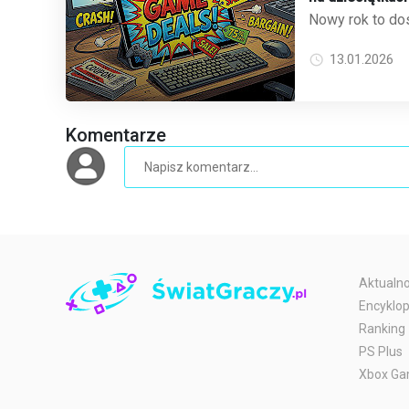
Nowy rok to dos
odświeżyć bibli
popularny sklep 
13.01.2026
Komentarze
Aktualno
Encyklop
Ranking
PS Plus
Xbox Ga