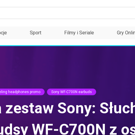
cje
Sport
Filmy i Seriale
Gry Onli
eling headphones promo
Sony WF-C700N earbuds
a zestaw Sony: Słu
udsy WF-C700N z o