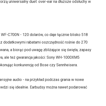
orzą uniwersalny duet: over-ear na dłuższe odsłuchy w
WF-C700N - 120 dolarów, co daje łącznie blisko 518
e z dodatkowymi rabatami oszczędność rośnie do 270
towana, a biorąc pod uwagę zbliżające się święta, zapasy
wa, ale też gwarancja jakości: Sony WH-1000XM5
okonując konkurencję od Bose czy Sennheisera.
mersyjne audio - na przykład podczas grania w nowe
rawdzi się idealnie. Earbudsy można nawet podarować