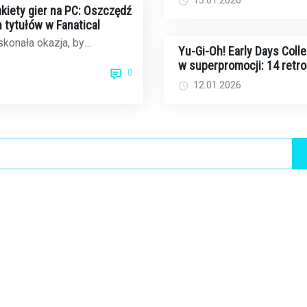
13.01.2026
iety gier na PC: Oszczędź
 tytułów w Fanatical
konała okazja, by
Yu-Gi-Oh! Early Days Colle
otekę gier na PC. Fanatical,
w superpromocji: 14 retr
0
z ...
ów na Switcha za jedyne 
12.01.2026
dolarów