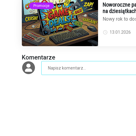
Noworoczne pak
Promocje
na dziesiątkach
Nowy rok to dos
odświeżyć bibli
popularny sklep 
13.01.2026
Komentarze