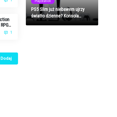
1
PlayStation
PS5 Slim już niebawem ujrzy
światło dzienne? Konsola
ction
znacznie zmieni wygląd
o RPG-
20
1
Dodaj