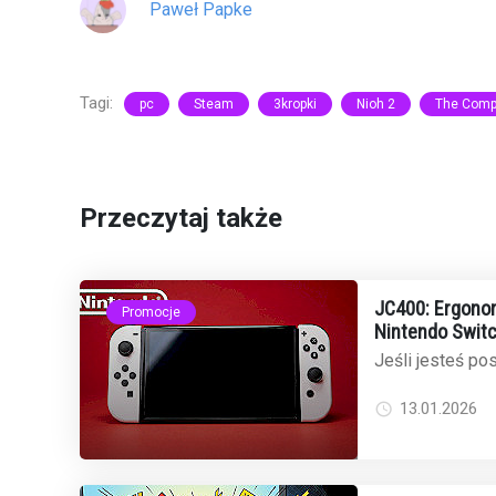
Paweł Papke
Tagi:
pc
Steam
3kropki
Nioh 2
The Compl
Przeczytaj także
JC400: Ergonom
Promocje
Nintendo Switc
cenie na Amaz
Jeśli jesteś p
2 i narzekasz 
mamy dobrą wia
13.01.2026