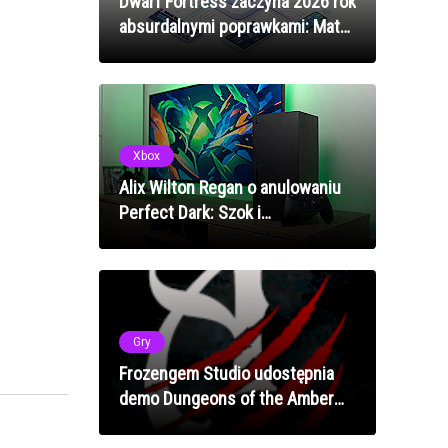
Dwarf Fortress zaczyna 2026 rok
absurdalnymi poprawkami: Matki
już nie szukają widmowych
dzieci
Xbox
Alix Wilton Regan o anulowaniu
Perfect Dark: Szok i
rozczarowanie po nagranych
rozdziałach
Gry
Frozengem Studio udostępnia
demo Dungeons of the Amber
Griffin