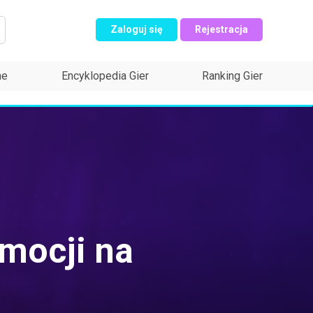
Zaloguj się
Rejestracja
ne
Encyklopedia Gier
Ranking Gier
omocji na