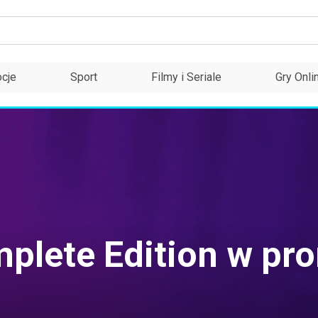
cje
Sport
Filmy i Seriale
Gry Onli
mplete Edition w pr