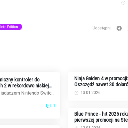
ete Edition
Udostępnij
Ninja Gaiden 4 w promocji
iczny kontroler do
Oszczędź nawet 30 dolar
h 2 w rekordowo niskiej
fizycznych edycjach
on
13.01.2026
osiadaczem Nintendo Switch
na standardowe Joy-Cony,
1
dom...
Blue Prince - hit 2025 rok
pierwszej promocji na St
poniżej 20 dolarów