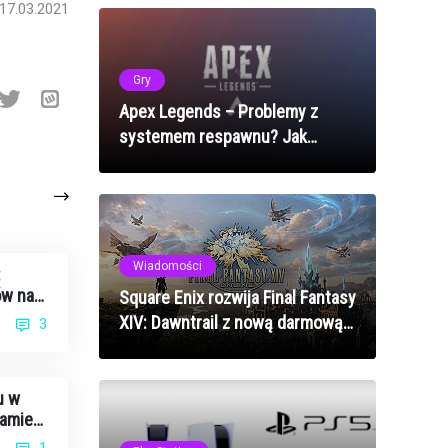
17.03.2021
Gry
Apex Legends – Problemy z
systemem respawnu? Jak
naprawić błędy odradzania w
2025 roku
Wiadomości
:
ów na
Square Enix rozwija Final Fantasy
XIV: Dawntrail z nową darmową
3
zawartością
u w
eamie