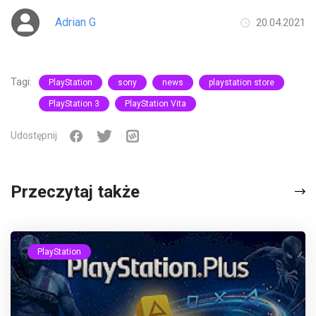
Adrian G
20.04.2021
Tagi:
PlayStation
sony
news
playstation store
PlayStation 3
PlayStation Vita
Udostępnij
Przeczytaj także
PlayStation