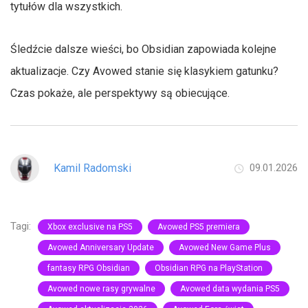
tytułów dla wszystkich.
Śledźcie dalsze wieści, bo Obsidian zapowiada kolejne
aktualizacje. Czy Avowed stanie się klasykiem gatunku?
Czas pokaże, ale perspektywy są obiecujące.
Kamil Radomski
09.01.2026
Tagi:
Xbox exclusive na PS5
Avowed PS5 premiera
Avowed Anniversary Update
Avowed New Game Plus
fantasy RPG Obsidian
Obsidian RPG na PlayStation
Avowed nowe rasy grywalne
Avowed data wydania PS5