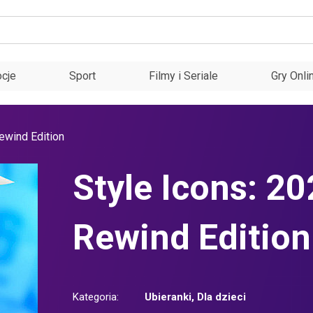
cje
Sport
Filmy i Seriale
Gry Onli
ewind Edition
Style Icons: 2
Rewind Edition
Kategoria:
Ubieranki
,
Dla dzieci