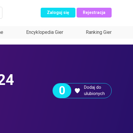
Zaloguj się
Rejestracja
ne
Encyklopedia Gier
Ranking Gier
024
0
Dodaj do
ulubionych