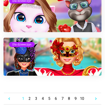
Dla dziewczyn
Dla dziewczyn
1
2
3
4
5
6
7
8
9
10